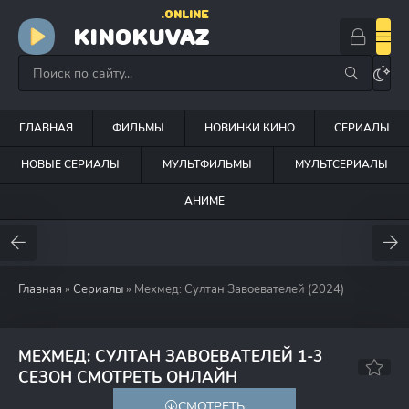
.ONLINE
KINOKUVAZ
ГЛАВНАЯ
ФИЛЬМЫ
НОВИНКИ КИНО
СЕРИАЛЫ
НОВЫЕ СЕРИАЛЫ
МУЛЬТФИЛЬМЫ
МУЛЬТСЕРИАЛЫ
АНИМЕ
Главная
»
Сериалы
» Мехмед: Султан Завоевателей (2024)
МЕХМЕД: СУЛТАН ЗАВОЕВАТЕЛЕЙ 1-3
7.9
СЕЗОН СМОТРЕТЬ ОНЛАЙН
СМОТРЕТЬ