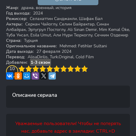
Жанр:
драма, военный, история
Год выхода:
2024
Режиссер:
Селахаттин Санджакли, Шафак Бал
Актеры:
Серкан Чайоглу, Селим Байрактар, Синан
Албайрак, Эртугрул Постоглу, Ali Sinan Demir, Mim Kemal Öke,
Туба Унсал, Esila Umut, Али Нури Тюркоглу, Сечкин Оздемир
Страна:
Турция
Оригинальное название:
Mehmed: Fetihler Sultani
Дата выхода:
27 февраля 2024
Перевод:
AlisaDirilis, Turk.Original, Cold Film
Добавлен:
1-3 сезон
3
4
10
5
6
7
8
9
10
Описание сериала
Уважаемые пользователи! Чтобы не потерять
нас, добавьте адрес в закладки: CTRL+D