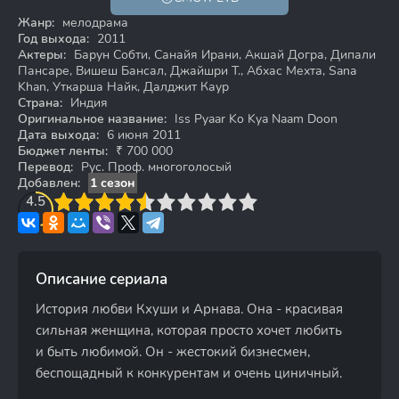
12+
Жанр:
мелодрама
Год выхода:
2011
Актеры:
Барун Собти, Санайя Ирани, Акшай Догра, Дипали
Пансаре, Вишеш Бансал, Джайшри Т., Абхас Мехта, Sana
Khan, Уткарша Найк, Далджит Каур
Страна:
Индия
Оригинальное название:
Iss Pyaar Ko Kya Naam Doon
Дата выхода:
6 июня 2011
Бюджет ленты:
₹ 700 000
Перевод:
Рус. Проф. многоголосый
Добавлен:
1 сезон
3
4.5
4
5
6
7
8
9
10
Описание сериала
История любви Кхуши и Арнава. Она - красивая
сильная женщина, которая просто хочет любить
и быть любимой. Он - жестокий бизнесмен,
беспощадный к конкурентам и очень циничный.