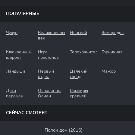
ПОПУЛЯРНЫЕ
Чукур
Великолепный
Невский
Зимородок
век
Клюквенный
Игра
Телохранители
Горничная
щербет
престолов
Ландыши
Первый
Далёкий
Мажор
отдел
город
Дети
Основание:
Вампиры
перемен
Осман
средней
полосы
СЕЙЧАС СМОТРЯТ
Полон дом (2016)