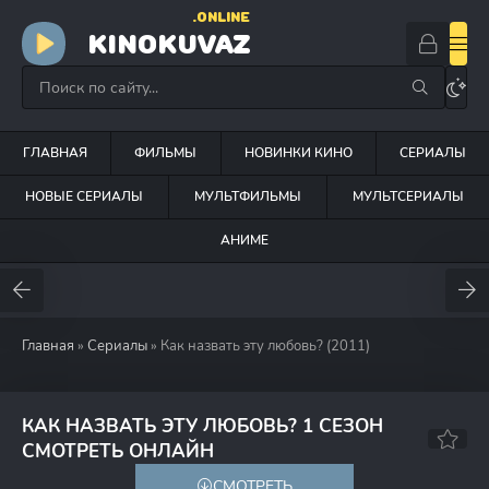
.ONLINE
KINOKUVAZ
ГЛАВНАЯ
ФИЛЬМЫ
НОВИНКИ КИНО
СЕРИАЛЫ
НОВЫЕ СЕРИАЛЫ
МУЛЬТФИЛЬМЫ
МУЛЬТСЕРИАЛЫ
АНИМЕ
Главная
»
Сериалы
» Как назвать эту любовь? (2011)
КАК НАЗВАТЬ ЭТУ ЛЮБОВЬ? 1 СЕЗОН
8.8
7.6
СМОТРЕТЬ ОНЛАЙН
СМОТРЕТЬ