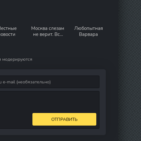
естные
Москва слезам
Любопытная
новости
не верит. Всё
Варвара
только
начинается
и модерируются
ОТПРАВИТЬ