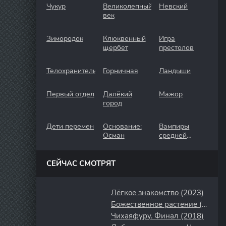
Чукур
Великолепный
Невский
век
Зимородок
Клюквенный
Игра
щербет
престолов
Телохранители
Горничная
Ландыши
Первый отдел
Далёкий
Мажор
город
Дети перемен
Основание:
Вампиры
Осман
средней
полосы
СЕЙЧАС СМОТРЯТ
Лёгкое знакомство (2023)
Божественное растение (2018)
Чихаяфуру. Финал (2018)