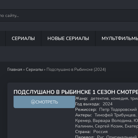
СЕРИАЛЫ
НОВЫЕ СЕРИАЛЫ
МУЛЬТФИЛЬМ
Главная
»
Сериалы
» Подслушано в Рыбинске (2024)
7.9
7.2
ПОДСЛУШАНО В РЫБИНСКЕ 1 СЕЗОН СМОТР
Жанр:
детектив, комедия, тр
СМОТРЕТЬ
18+
Год выхода:
2024
Режиссер:
Петр Тодоровский
Актеры:
Тимофей Трибунцев, 
Кремер, Варвара Володина, Ю
Калинин, Сергей Козик, Екате
Страна:
Россия
Перевод:
Рус. Оригинальный