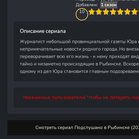
Добавлен:
1 сезон
100
1
2
3
4
10
5
6
7
8
9
10
Описание сериала
Журналист небольшой провинциальной газеты Юра 
непримечательные новости родного города. Но внеза
переворачивает всю его жизнь - к нему приходят ви
тайно и незаметно происходящие в Рыбинске. Вскоре 
одному из дел Юра становится главным подозреваем
Уважаемые пользователи! Чтобы не потерять нас
Смотреть сериал Подслушано в Рыбинске (202