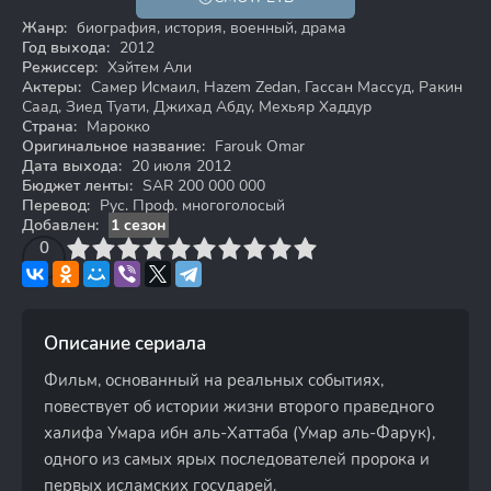
Жанр:
биография, история, военный, драма
Год выхода:
2012
Режиссер:
Хэйтем Али
Актеры:
Самер Исмаил, Hazem Zedan, Гассан Массуд, Ракин
Саад, Зиед Туати, Джихад Абду, Мехьяр Хаддур
Страна:
Марокко
Оригинальное название:
Farouk Omar
Дата выхода:
20 июля 2012
Бюджет ленты:
SAR 200 000 000
Перевод:
Рус. Проф. многоголосый
Добавлен:
1 сезон
3
4
0
5
6
7
8
9
10
Описание сериала
Фильм, основанный на реальных событиях,
повествует об истории жизни второго праведного
халифа Умара ибн аль-Хаттаба (Умар аль-Фарук),
одного из самых ярых последователей пророка и
первых исламских государей.