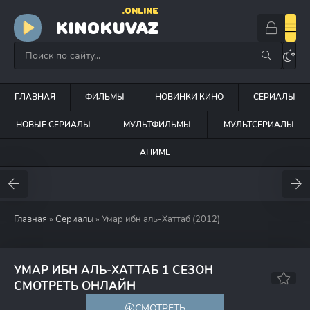
.ONLINE
KINOKUVAZ
ГЛАВНАЯ
ФИЛЬМЫ
НОВИНКИ КИНО
СЕРИАЛЫ
НОВЫЕ СЕРИАЛЫ
МУЛЬТФИЛЬМЫ
МУЛЬТСЕРИАЛЫ
АНИМЕ
Главная
»
Сериалы
» Умар ибн аль-Хаттаб (2012)
УМАР ИБН АЛЬ-ХАТТАБ 1 СЕЗОН
8.6
9.1
СМОТРЕТЬ ОНЛАЙН
СМОТРЕТЬ