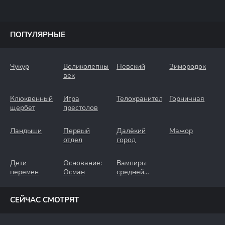
ПОПУЛЯРНЫЕ
Чукур
Великолепный
Невский
Зимородок
век
Клюквенный
Игра
Телохранители
Горничная
щербет
престолов
Ландыши
Первый
Далёкий
Мажор
отдел
город
Дети
Основание:
Вампиры
перемен
Осман
средней
полосы
СЕЙЧАС СМОТРЯТ