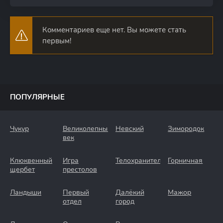
Комментариев еще нет. Вы можете стать
первым!
ПОПУЛЯРНЫЕ
Чукур
Великолепный
Невский
Зимородок
век
Клюквенный
Игра
Телохранители
Горничная
щербет
престолов
Ландыши
Первый
Далёкий
Мажор
отдел
город