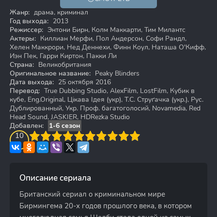
18+
Жанр:
драма, криминал
Год выхода:
2013
Режиссер:
Энтони Бирн, Колм Маккарти, Тим Милантс
Актеры:
Киллиан Мерфи, Пол Андерсон, Софи Рандл,
Хелен Маккрори, Нед Деннехи, Финн Коул, Наташа О'Кифф,
Иэн Пек, Гарри Киртон, Пакки Ли
Страна:
Великобритания
Оригинальное название:
Peaky Blinders
Дата выхода:
25 октября 2016
Перевод:
True Dubbing Studio, AlexFilm, LostFilm, Кубик в
кубе, Eng.Original, Цікава Ідея (укр), Т.С. Cтруґачка (укр.), Рус.
Дублированный, Укр. Проф. багатоголосий, Novamedia, Red
Head Sound, JASKIER, HDRezka Studio
Добавлен:
1-6 сезон
3
4
10
5
6
7
8
9
10
Описание сериала
Британский сериал о криминальном мире
Бирмингема 20-х годов прошлого века, в котором