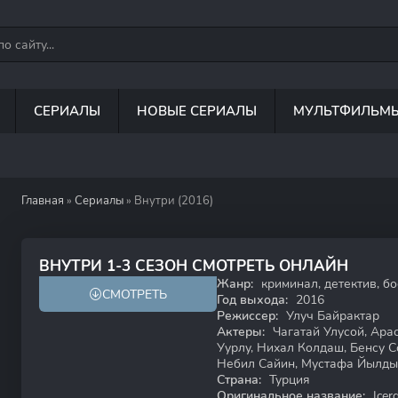
СЕРИАЛЫ
НОВЫЕ СЕРИАЛЫ
МУЛЬТФИЛЬМ
Главная
»
Сериалы
» Внутри (2016)
ВНУТРИ 1-3 СЕЗОН СМОТРЕТЬ ОНЛАЙН
Жанр:
криминал, детектив, бо
СМОТРЕТЬ
18+
Год выхода:
2016
Режиссер:
Улуч Байрактар
Актеры:
Чагатай Улусой, Ара
Уурлу, Нихал Колдаш, Бенсу 
Небил Сайин, Мустафа Йылд
Страна:
Турция
Оригинальное название:
Içer