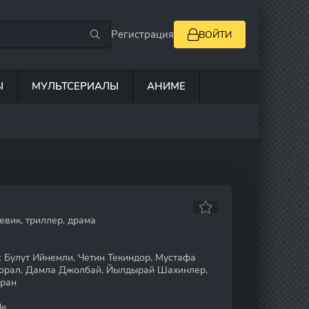
Регистрация
ВОЙТИ
Ы
МУЛЬТСЕРИАЛЫ
АНИМЕ
евик, триллер, драма
с Булут Ийнемли, Четин Текиндор, Мустафа
Сорал, Дамла Джолбай, Йылдырай Шахинлер,
ыран
de