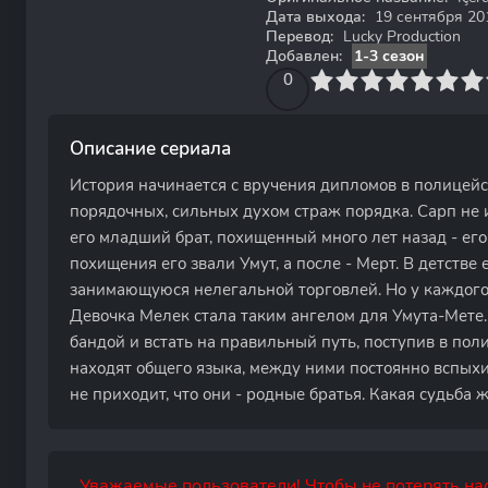
Дата выхода:
19 сентября 20
Перевод:
Lucky Production
Добавлен:
1-3 сезон
0
1
2
3
4
0
5
6
7
8
9
10
Описание сериала
История начинается с вручения дипломов в полицейс
порядочных, сильных духом страж порядка. Сарп не 
его младший брат, похищенный много лет назад - его 
похищения его звали Умут, а после - Мерт. В детстве
занимающуюся нелегальной торговлей. Но у каждого 
Девочка Мелек стала таким ангелом для Умута-Мете.
бандой и встать на правильный путь, поступив в по
находят общего языка, между ними постоянно вспыхи
не приходит, что они - родные братья. Какая судьба
Уважаемые пользователи! Чтобы не потерять нас