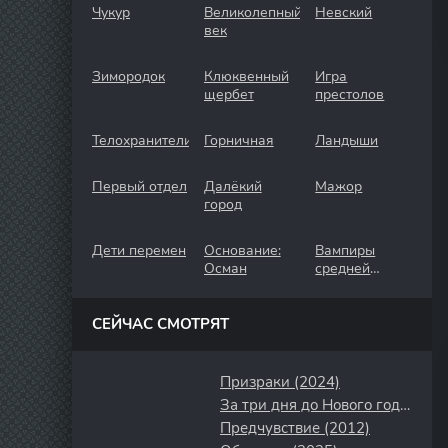
Чукур
Великолепный
Невский
век
Зимородок
Клюквенный
Игра
щербет
престолов
Телохранители
Горничная
Ландыши
Первый отдел
Далёкий
Мажор
город
Дети перемен
Основание:
Вампиры
Осман
средней
полосы
СЕЙЧАС СМОТРЯТ
Призраки (2024)
За три дня до Нового года (2022)
Предчувствие (2012)