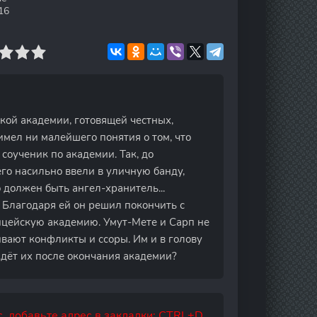
16
кой академии, готовящей честных,
имел ни малейшего понятия о том, что
соученик по академии. Так, до
 его насильно ввели в уличную банду,
должен быть ангел-хранитель...
 Благодаря ей он решил покончить с
лицейскую академию. Умут-Мете и Сарп не
вают конфликты и ссоры. Им и в голову
 ждёт их после окончания академии?
, добавьте адрес в закладки: CTRL+D