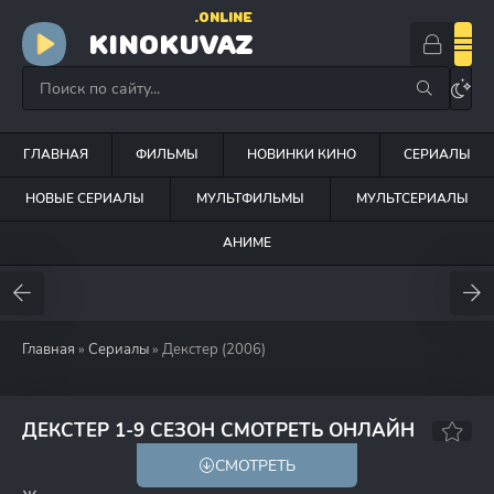
.ONLINE
KINOKUVAZ
ГЛАВНАЯ
ФИЛЬМЫ
НОВИНКИ КИНО
СЕРИАЛЫ
НОВЫЕ СЕРИАЛЫ
МУЛЬТФИЛЬМЫ
МУЛЬТСЕРИАЛЫ
АНИМЕ
Главная
»
Сериалы
» Декстер (2006)
8.3
8.6
ДЕКСТЕР 1-9 СЕЗОН СМОТРЕТЬ ОНЛАЙН
СМОТРЕТЬ
18+