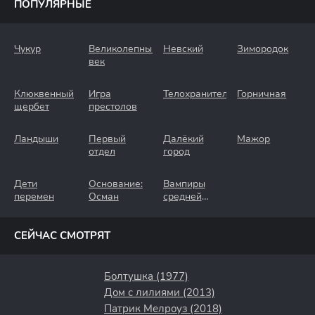
ПОПУЛЯРНЫЕ
Чукур
Великолепный
Невский
Зимородок
век
Клюквенный
Игра
Телохранители
Горничная
щербет
престолов
Ландыши
Первый
Далёкий
Мажор
отдел
город
Дети
Основание:
Вампиры
перемен
Осман
средней
полосы
СЕЙЧАС СМОТРЯТ
Болтушка (1977)
Дом с лилиями (2013)
Патрик Мелроуз (2018)