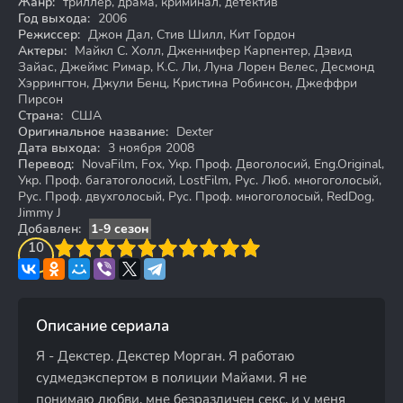
Жанр:
триллер, драма, криминал, детектив
Год выхода:
2006
Режиссер:
Джон Дал, Стив Шилл, Кит Гордон
Актеры:
Майкл С. Холл, Дженнифер Карпентер, Дэвид
Зайас, Джеймс Римар, К.С. Ли, Луна Лорен Велес, Десмонд
Хэррингтон, Джули Бенц, Кристина Робинсон, Джеффри
Пирсон
Страна:
США
Оригинальное название:
Dexter
Дата выхода:
3 ноября 2008
Перевод:
NovaFilm, Fox, Укр. Проф. Двоголосий, Eng.Original,
Укр. Проф. багатоголосий, LostFilm, Рус. Люб. многоголосый,
Рус. Проф. двухголосый, Рус. Проф. многоголосый, RedDog,
Jimmy J
Добавлен:
1-9 сезон
3
4
10
5
6
7
8
9
10
Описание сериала
Я - Декстер. Декстер Морган. Я работаю
судмедэкспертом в полиции Майами. Я не
понимаю любви, мне безразличен секс, и у меня