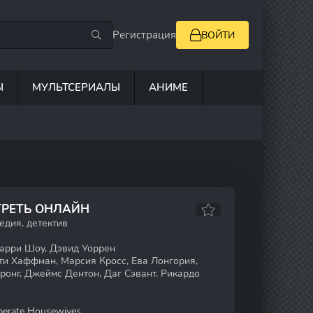
Регистрация
ВОЙТИ
Ы
МУЛЬТСЕРИАЛЫ
АНИМЕ
ТРЕТЬ ОНЛАЙН
едия, детектив
арри Шоу, Дэвид Уоррен
ти Хаффман, Марсия Кросс, Ева Лонгория,
ронг, Джеймс Дентон, Даг Сэвант, Рикардо
erate Housewives