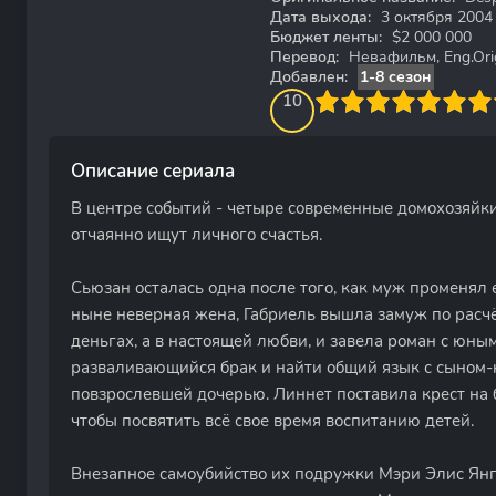
Дата выхода:
3 октября 2004
Бюджет ленты:
$2 000 000
Перевод:
Невафильм, Eng.Orig
Добавлен:
1-8 сезон
100
1
2
3
4
10
5
6
7
8
9
10
Описание сериала
В центре событий - четыре современные домохозяйки
отчаянно ищут личного счастья.
Сьюзан осталась одна после того, как муж променял 
ныне неверная жена, Габриель вышла замуж по расчёт
деньгах, а в настоящей любви, и завела роман с юны
разваливающийся брак и найти общий язык с сыном
повзрослевшей дочерью. Линнет поставила крест на 
чтобы посвятить всё свое время воспитанию детей.
Внезапное самоубийство их подружки Мэри Элис Янг 