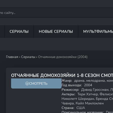
СЕРИАЛЫ
НОВЫЕ СЕРИАЛЫ
МУЛЬТФИЛЬМ
Главная
»
Сериалы
» Отчаянные домохозяйки (2004)
8.3
7.6
ОТЧАЯННЫЕ ДОМОХОЗЯЙКИ 1-8 СЕЗОН СМО
Жанр:
драма, мелодрама, ком
СМОТРЕТЬ
18+
Год выхода:
2004
Режиссер:
Дэвид Гроссман, Л
Актеры:
Тери Хэтчер, Фелиси
Николетт Шеридан, Бренда Ст
Чавира, Кайл Маклоклен
Страна:
США
Оригинальное название:
Desp