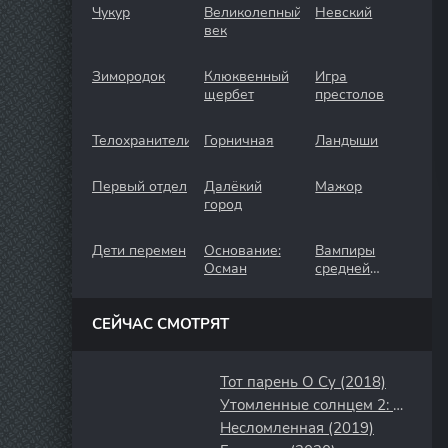
Чукур
Великолепный
Невский
век
Зимородок
Клюквенный
Игра
щербет
престолов
Телохранители
Горничная
Ландыши
Первый отдел
Далёкий
Мажор
город
Дети перемен
Основание:
Вампиры
Осман
средней
полосы
СЕЙЧАС СМОТРЯТ
Тот парень О Су (2018)
Утомленные солнцем 2: Цитадель (2011)
Несломленная (2019)