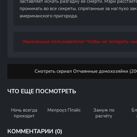
заставляет искать разгадку ее смерти. Мэри расстает
проникать во все секреты, спрятанные за наглухо з
американского пригорода.
Уважаемые пользователи! Чтобы не потерять нас
Смотреть сериал Отчаянные домохозяйки (200
ЧТО ЕЩЕ ПОСМОТРЕТЬ
Ночь всегда
Мелроуз Плэйс
Замуж по
Бл
приходит
расчёту
л
КОММЕНТАРИИ (0)