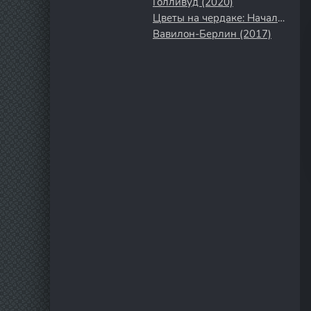
Голливуд (2020)
Цветы на чердаке: Начало (2022)
Вавилон-Берлин (2017)