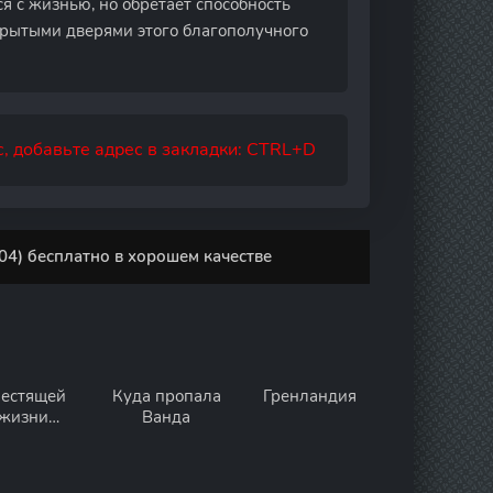
ся с жизнью, но обретает способность
акрытыми дверями этого благополучного
, добавьте адрес в закладки: CTRL+D
4) бесплатно в хорошем качестве
естящей
Куда пропала
Гренландия
жизни
Ванда
епесток