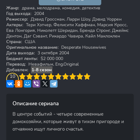
18+
Жанр:
драма, мелодрама, комедия, детектив
Год выхода:
2004
Режиссер:
Дэвид Гроссман, Ларри Шоу, Дэвид Уоррен
Актеры:
Тери Хэтчер, Фелисити Хаффман, Марсия Кросс,
Ева Лонгория, Николетт Шеридан, Бренда Стронг, Джеймс
Дентон, Даг Сэвант, Рикардо Чавира, Кайл Маклоклен
Страна:
США
Оригинальное название:
Desperate Housewives
Дата выхода:
3 октября 2004
Бюджет ленты:
$2 000 000
Перевод:
Невафильм, Eng.Original
Добавлен:
1-8 сезон
3
4
10
5
6
7
8
9
10
Описание сериала
В центре событий - четыре современные
домохозяйки, которые живут в тихом пригороде и
отчаянно ищут личного счастья.