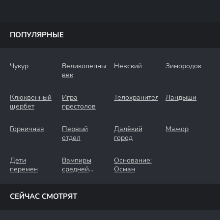
ПОПУЛЯРНЫЕ
Чукур
Великолепный
Невский
Зимородок
век
Клюквенный
Игра
Телохранители
Ландыши
щербет
престолов
Горничная
Первый
Далёкий
Мажор
отдел
город
Дети
Вампиры
Основание:
перемен
средней
Осман
полосы
СЕЙЧАС СМОТРЯТ