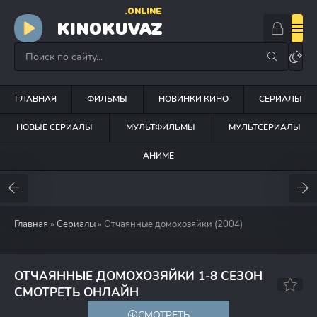
.ONLINE
KINOKUVAZ
ГЛАВНАЯ
ФИЛЬМЫ
НОВИНКИ КИНО
СЕРИАЛЫ
НОВЫЕ СЕРИАЛЫ
МУЛЬТФИЛЬМЫ
МУЛЬТСЕРИАЛЫ
АНИМЕ
Главная
»
Сериалы
» Отчаянные домохозяйки (2004)
ОТЧАЯННЫЕ ДОМОХОЗЯЙКИ 1-8 СЕЗОН
8.3
7.6
СМОТРЕТЬ ОНЛАЙН
СМОТРЕТЬ