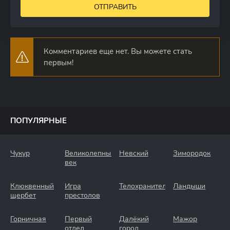
ОТПРАВИТЬ
Комментариев еще нет. Вы можете стать
первым!
ПОПУЛЯРНЫЕ
Чукур
Великолепный
Невский
Зимородок
век
Клюквенный
Игра
Телохранители
Ландыши
щербет
престолов
Горничная
Первый
Далёкий
Мажор
отдел
город