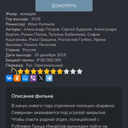
СМОТРЕТЬ
18+
Жанр:
комедия
Год выхода:
2018
Режиссер:
Илья Куликов
Актеры:
Александр Петров, Сергей Бурунов, Александра
Бортич, Роман Попов, Татьяна Бабенкова, София
Каштанова, Рина Гришина, Ростислав Гулбис, Ирина
Вилкова, Никита Легостев
Страна:
Россия
Дата выхода:
20 декабря 2018
Бюджет ленты:
₽ 80 000 000
Перевод:
Рус. Оригинальный
3
4
7
5
6
7
8
9
10
Описание фильма
В канун нового года отделение полиции «Барвиха
Северное» оказывается под угрозой закрытия.
Чтобы спасти родной отдел, полицейский с
Рублевки Гриша Измайлов вынужден пойти на