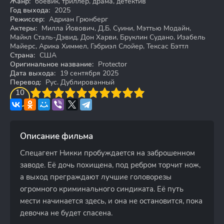
Жанр:
боевик, триллер, драма, детектив
Год выхода:
2025
Режиссер:
Адриан Грюнберг
Актеры:
Милла Йовович, Д.Б. Суини, Мэттью Модайн,
Майкл Сталь-Дэвид, Дон Харви, Бруклин Судано, Изабель
Майерс, Арика Химмел, Гэбриэл Слойер, Тексас Бэттл
Страна:
США
Оригинальное название:
Protector
Дата выхода:
19 сентября 2025
Перевод:
Рус. Дублированный
3
4
10
5
6
7
8
9
10
Описание фильма
Спецагент Никки пробуждается на заброшенном
заводе. Её дочь похищена, под ребром торчит нож,
а выход преграждают лучшие головорезы
огромного криминального синдиката. Её путь
мести начинается здесь, и она не остановится, пока
девочка не будет спасена.