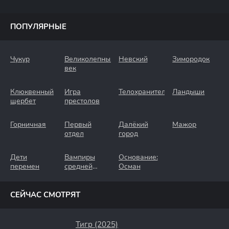
ПОПУЛЯРНЫЕ
Чукур
Великолепный
Невский
Зимородок
век
Клюквенный
Игра
Телохранители
Ландыши
щербет
престолов
Горничная
Первый
Далёкий
Мажор
отдел
город
Дети
Вампиры
Основание:
перемен
средней
Осман
полосы
СЕЙЧАС СМОТРЯТ
Тигр (2025)