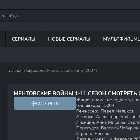
СЕРИАЛЫ
НОВЫЕ СЕРИАЛЫ
МУЛЬТФИЛЬМ
Главная
»
Сериалы
» Ментовские войны (2004)
8.1
6.9
МЕНТОВСКИЕ ВОЙНЫ 1-11 СЕЗОН СМОТРЕТЬ
Жанр:
драма, мелодрама, кри
СМОТРЕТЬ
16+
Год выхода:
2004
Режиссер:
Павел Мальков
Актеры:
Александр Устюгов, 
Лисицин, Анна Мишина, Серге
Перегудов, Валерий Чебуркан
Страна:
Россия
Дата выхода:
14 февраля 20