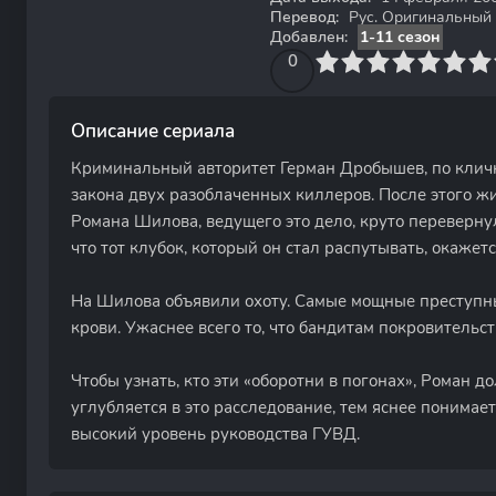
Перевод:
Рус. Оригинальный
Добавлен:
1-11 сезон
0
1
2
3
4
0
5
6
7
8
9
10
Описание сериала
Криминальный авторитет Герман Дробышев, по кличк
закона двух разоблаченных киллеров. После этого ж
Романа Шилова, ведущего это дело, круто перевернул
что тот клубок, который он стал распутывать, окажет
На Шилова объявили охоту. Самые мощные преступн
крови. Ужаснее всего то, что бандитам покровительст
Чтобы узнать, кто эти «оборотни в погонах», Роман д
углубляется в это расследование, тем яснее понимае
высокий уровень руководства ГУВД.