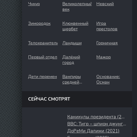
Чукур
Великолепный
Невский
век
Зимородок
Клюквенный
Игра
щербет
престолов
Телохранители
Ландыши
Горничная
Первый отдел
Далёкий
Мажор
город
Дети перемен
Вампиры
Основание:
средней
Осман
полосы
СЕЙЧАС СМОТРЯТ
Каникулы президента (2018)
BBC: Тигр – шпион джунглей (2008)
ДоРеМи Далими (2021)