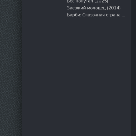
Бес попутал (2025)
Заезжий молодец (2014)
Барби: Сказочная страна Мермедия (2006)