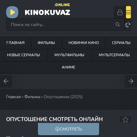
.ONLINE
KINOKUVAZ
ГЛАВНАЯ
ФИЛЬМЫ
НОВИНКИ КИНО
СЕРИАЛЫ
НОВЫЕ СЕРИАЛЫ
МУЛЬТФИЛЬМЫ
МУЛЬТСЕРИАЛЫ
АНИМЕ
Главная
»
Фильмы
» Опустошение (2025)
6.0
5.6
ОПУСТОШЕНИЕ СМОТРЕТЬ ОНЛАЙН
СМОТРЕТЬ
18+
HD