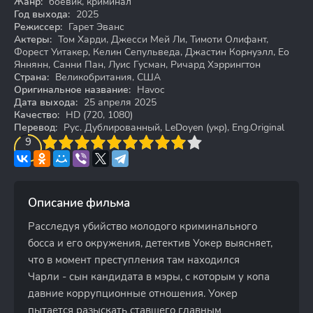
Жанр:
боевик, криминал
Год выхода:
2025
Режиссер:
Гарет Эванс
Актеры:
Том Харди, Джесси Мей Ли, Тимоти Олифант,
Форест Уитакер, Келин Сепульведа, Джастин Корнуэлл, Ео
Яннянн, Санни Пан, Луис Гусман, Ричард Хэррингтон
Страна:
Великобритания, США
Оригинальное название:
Havoc
Дата выхода:
25 апреля 2025
Качество:
HD (720, 1080)
Перевод:
Рус. Дублированный, LeDoyen (укр), Eng.Original
3
4
9
5
6
7
8
9
10
Описание фильма
Расследуя убийство молодого криминального
босса и его окружения, детектив Уокер выясняет,
что в момент преступления там находился
Чарли - сын кандидата в мэры, с которым у копа
давние коррупционные отношения. Уокер
пытается разыскать ставшего главным