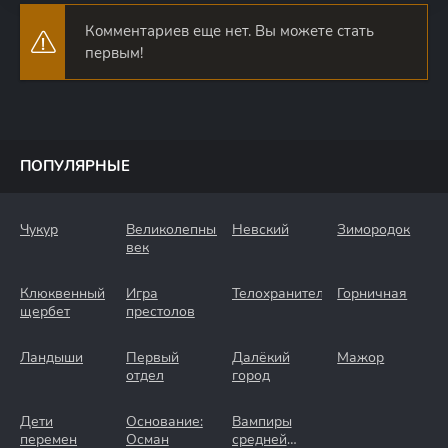
Комментариев еще нет. Вы можете стать
первым!
ПОПУЛЯРНЫЕ
Чукур
Великолепный
Невский
Зимородок
век
Клюквенный
Игра
Телохранители
Горничная
щербет
престолов
Ландыши
Первый
Далёкий
Мажор
отдел
город
Дети
Основание:
Вампиры
перемен
Осман
средней