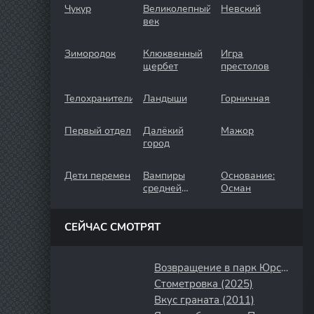
Чукур
Великолепный
Невский
век
Зимородок
Клюквенный
Игра
щербет
престолов
Телохранители
Ландыши
Горничная
Первый отдел
Далёкий
Мажор
город
Дети перемен
Вампиры
Основание:
средней
Осман
полосы
СЕЙЧАС СМОТРЯТ
Возвращение в парк Юрского периода (2025)
Стометровка (2025)
Вкус граната (2011)