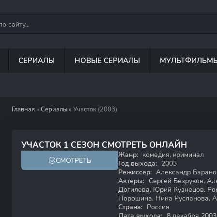
СЕРИАЛЫ
НОВЫЕ СЕРИАЛЫ
МУЛЬТФИЛЬМ
Главная
»
Сериалы
» Участок (2003)
8.0
6.7
УЧАСТОК 1 СЕЗОН СМОТРЕТЬ ОНЛАЙН
Жанр:
комедия, криминал
СМОТРЕТЬ
12+
Год выхода:
2003
Режиссер:
Александр Барано
Актеры:
Сергей Безруков, Ал
Догилева, Юрий Кузнецов, Ро
Порошина, Нина Русланова, 
Страна:
Россия
Дата выхода:
8 декабря 2003