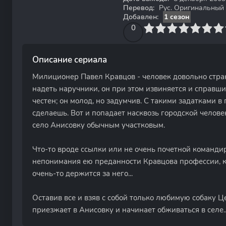
Перевод:
Рус. Оригинальный
Добавлен:
1 сезон
0
1
2
3
4
0
5
6
7
8
9
10
Описание сериала
Милиционер Павел Кравцов - человек довольно стран
надеть наручники, он при этом извиняется и справши
честен; он молод, но задумчив. С такими задатками в
сделаешь. Вот и попадает насквозь городской челове
село Анисовку обычным участковым.
Что-то вроде ссылки или не очень почетной командир
непонимания ею преданности Кравцова профессии, ко
очень-то держится за него...
Оставив все и взяв с собой только любимую собаку Ц
приезжает в Анисовку и начинает обживаться в селе..