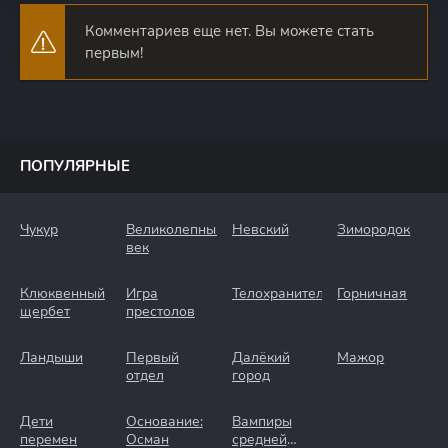
Комментариев еще нет. Вы можете стать
первым!
ПОПУЛЯРНЫЕ
Чукур
Великолепный
Невский
Зимородок
век
Клюквенный
Игра
Телохранители
Горничная
щербет
престолов
Ландыши
Первый
Далёкий
Мажор
отдел
город
Дети
Основание:
Вампиры
перемен
Осман
средней