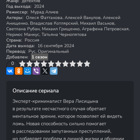
Жанр:
детектив
Год выхода:
2024
Режиссер:
Мурад Алиев
Актеры:
Олеся Фаттахова, Алексей Вакулов, Алексей
Анищенко, Владислав Котлярский, Михаил Васьков,
Светлана Рубан, Михаил Грищенко, Аграфена Петровская,
Нериюс Манкус, Татьяна Чернопятова
Страна:
Россия
Дата выхода:
16 сентября 2024
Перевод:
Рус. Оригинальный
Добавлен:
1 сезон
3
4
0
5
6
7
8
9
10
Описание сериала
Эксперт-криминалист Вера Лисицына
в результате несчастного случая обретает
ментальное зрение, которое позволяет ей видеть
ложь. Новая способность сильно помогает
в расследовании запутанных преступлений,
но добавляет проблем в личной жизни и общении