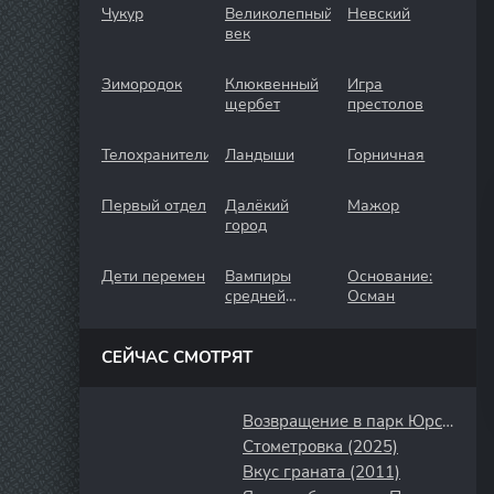
Чукур
Великолепный
Невский
век
Зимородок
Клюквенный
Игра
щербет
престолов
Телохранители
Ландыши
Горничная
Первый отдел
Далёкий
Мажор
город
Дети перемен
Вампиры
Основание:
средней
Осман
полосы
СЕЙЧАС СМОТРЯТ
Возвращение в парк Юрского периода (2025)
Стометровка (2025)
Вкус граната (2011)