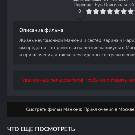
Перевод:
Рус. Оригинальный
0
1
2
3
4
0
5
6
7
8
9
10
Описание фильма
Жизнь неугомонной Манюни и сестер Каринэ и Наринэ
им предстоит отправиться на летние каникулы в Мос
и приключения, а также неожиданные встречи и знак
Уважаемые пользователи! Чтобы не потерять нас
Смотреть фильм Манюня: Приключения в Москве 
ЧТО ЕЩЕ ПОСМОТРЕТЬ