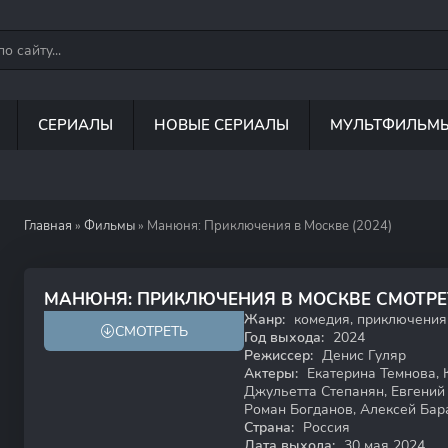
СЕРИАЛЫ
НОВЫЕ СЕРИАЛЫ
МУЛЬТФИЛЬМ
Главная
»
Фильмы
» Манюня: Приключения в Москве (2024)
6.5
5.6
МАНЮНЯ: ПРИКЛЮЧЕНИЯ В МОСКВЕ СМОТР
Жанр:
комедия, приключения
СМОТРЕТЬ
6+
Год выхода:
2024
Режиссер:
Денис Гуляр
Актеры:
Екатерина Темнова, 
Джульетта Степанян, Евгений
Роман Богданов, Алексей Бар
Страна:
Россия
Дата выхода:
30 мая 2024