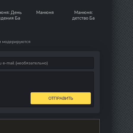
юня: День
Манюня
Манюня:
дения Ба
детство Ба
и модерируются
ОТПРАВИТЬ