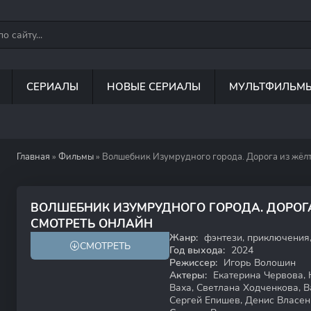
СЕРИАЛЫ
НОВЫЕ СЕРИАЛЫ
МУЛЬТФИЛЬМ
Главная
»
Фильмы
» Волшебник Изумрудного города. Дорога из жёлт
ВОЛШЕБНИК ИЗУМРУДНОГО ГОРОДА. ДОРОГ
7.0
СМОТРЕТЬ ОНЛАЙН
Жанр:
фэнтези, приключения
СМОТРЕТЬ
6+
Год выхода:
2024
Режиссер:
Игорь Волошин
Актеры:
Екатерина Червова, 
Ваха, Светлана Ходченкова, 
Сергей Епишев, Денис Власен