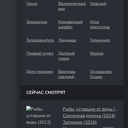
Чукур
Великолепный
Невский
век
Зимородок
Клюквенный
Игра
щербет
престолов
Телохранители
Ландыши
Горничная
Первый отдел
Далёкий
Мажор
город
Дети перемен
Вампиры
Основание:
средней
Осман
полосы
СЕЙЧАС СМОТРЯТ
Рыбы, уставшие от воды (2012)
Солнечная долина (2024)
Затмение (2016)