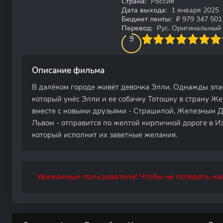
Страна:
Россия
Дата выхода:
1 января 2025
Бюджет ленты:
₽ 979 347 501
Перевод:
Рус. Оригинальный
90
1
2
3
4
9
5
6
7
8
9
10
Описание фильма
В далёком городе живёт девочка Элли. Однажды зла
который унёс Элли и ее собачку Тотошку в страну Же
вместе с новыми друзьями - Страшилой, Железным 
Львом - отправится по желтой кирпичной дороге в 
который исполнит их заветные желания.
Уважаемые пользователи! Чтобы не потерять нас