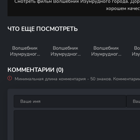
Смотреть фильм Волшебник Изумрудного города. Доро
хорошем качес
ЧТО ЕЩЕ ПОСМОТРЕТЬ
Волшебник
Волшебник
Волшебник
Во
Изумрудного
Изумрудного
Изумрудного
Изу
города. Фильм
города. Фильм
города. Фильм
третий:
шестой: Тайна
седьмой:
Х
КОММЕНТАРИИ (0)
Изумрудный
колдуньи
Корабль
м
город
Гингемы
старого моряка
Минимальная длина комментария - 50 знаков. Комментари