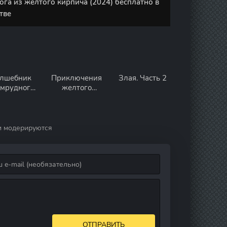
га из жёлтого кирпича (2024) бесплатно в
тве
лшебник
Приключения
Злая. Часть 2
мрудного
желтого
города:
чемоданчика
одячие
ертвецы
и модерируются
ОТПРАВИТЬ