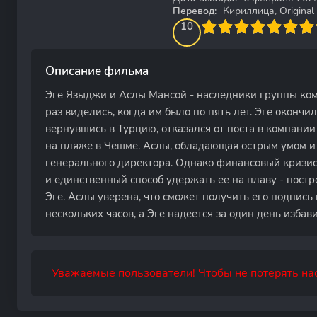
Перевод:
Кириллица, Original
100
1
2
3
4
10
5
6
7
8
9
10
Описание фильма
Эге Языджи и Аслы Мансой - наследники группы ко
раз виделись, когда им было по пять лет. Эге окончил
вернувшись в Турцию, отказался от поста в компани
на пляже в Чешме. Аслы, обладающая острым умом и 
генерального директора. Однако финансовый кризис
и единственный способ удержать ее на плаву - постр
Эге. Аслы уверена, что сможет получить его подпись
нескольких часов, а Эге надеется за один день избав
Уважаемые пользователи! Чтобы не потерять нас