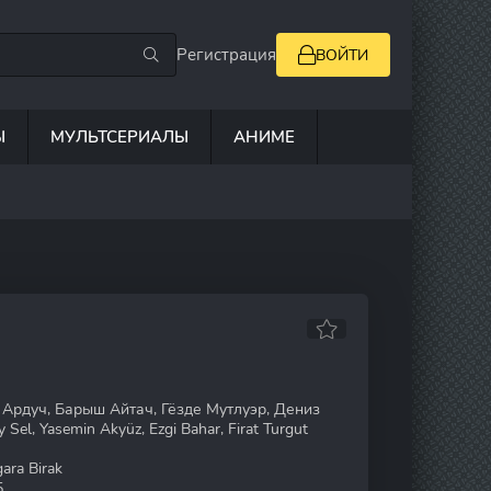
Регистрация
ВОЙТИ
Ы
МУЛЬТСЕРИАЛЫ
АНИМЕ
Ардуч, Барыш Айтач, Гёзде Мутлуэр, Дениз
el, Yasemin Akyüz, Ezgi Bahar, Firat Turgut
ara Birak
5