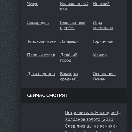
Чукур
Великолепный
Невский
век
Зимородок
Клюквенный
Игра
щербет
престолов
Телохранители
Ландыши
Горничная
Первый отдел
Далёкий
Мажор
город
Дети перемен
Вампиры
Основание:
средней
Осман
полосы
СЕЙЧАС СМОТРЯТ
Потрошитель. Наследие (2024)
Холодное золото (2021)
След лисицы на камнях (2019)