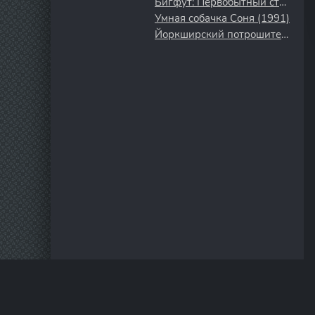
Бигфут: Первобытный страх (2026)
Умная собачка Соня (1991)
Йоркширский потрошитель (2020)