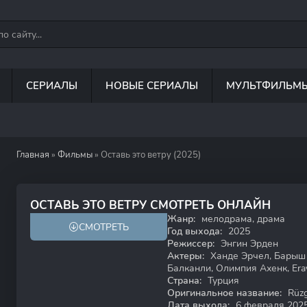
СЕРИАЛЫ
НОВЫЕ СЕРИАЛЫ
МУЛЬТФИЛЬМ
Главная
»
Фильмы
» Оставь это ветру (2025)
7.5
5.8
ОСТАВЬ ЭТО ВЕТРУ СМОТРЕТЬ ОНЛАЙН
Жанр:
мелодрама, драма
СМОТРЕТЬ
18+
Год выхода:
2025
Режиссер:
Энгин Эрден
Актеры:
Ханде Эрчел, Барыш 
Балканли, Олимпия Ахенк, Eray S
Страна:
Турция
Оригинальное название:
Rüzg
Дата выхода:
6 февраля 202