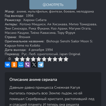
СМОТРЕТЬ
Жанр:
аниме, мультфильм, фэнтези, боевик, мелодрама
Год выхода:
1994
Режиссер:
Хироки Сибата
Актеры:
Котоно Мицуиси, Ая Хисакава, Митиэ Томидзава,
Эми Синохара, Рика Фуками, Каэ Араки, Мэгуми Огата,
Масако Кацуки, Тиёко Кавасима, Тору Фуруя
Страна:
Япония
Оригинальное название:
Bishoujo Senshi Sailor Moon S:
Kaguya-hime no Koibito
Дата выхода:
4 декабря 1994
Перевод:
Рус. Люб. одноголосый, Japan Original
3
4
0
5
6
7
8
9
10
Описание аниме сериала
Давным-давно принцесса Снежная Кагуя
пыталась покрыть всю Землю льдом, но ей
помешал Серебряный кристалл, растопивший лед
и спасший планету. И теперь она решила