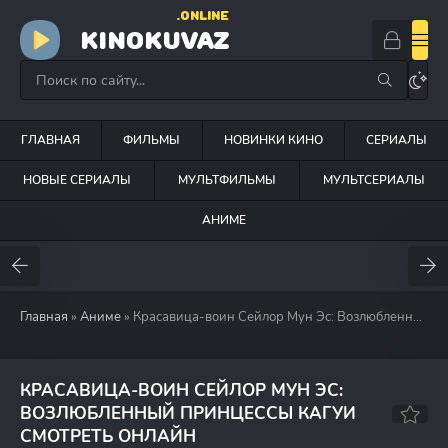
.ONLINE
KINOKUVAZ
ГЛАВНАЯ
ФИЛЬМЫ
НОВИНКИ КИНО
СЕРИАЛЫ
НОВЫЕ СЕРИАЛЫ
МУЛЬТФИЛЬМЫ
МУЛЬТСЕРИАЛЫ
АНИМЕ
Главная
»
Аниме
» Красавица-воин Сейлор Мун Эс: Возлюбленный принцессы Кагуи (1994)
КРАСАВИЦА-ВОИН СЕЙЛОР МУН ЭС:
ВОЗЛЮБЛЕННЫЙ ПРИНЦЕССЫ КАГУИ
7.6
7.6
СМОТРЕТЬ ОНЛАЙН