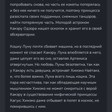
попробовать снова, но часть ее кометы потерялась
и без нее ничего не получится, поэтому принцесса
разослала своих подданных, снежных танцоров,
найти потерянную часть. Молодой астроном
Какэру Одзора нашел осколок и хранит его в своей
обсерватории.
Кошку Луну почти сбивает машина, но в последний
момент её спасает Какэру. Луна влюбляется в него,
даже целует его во сне, оставляя Артемиса
отвергнутым. Но любовь Луны безответна, так как
у Какэру есть девушка, астронавт Химэко Наётакэ,
и, что более важно, Луна всего лишь кошка. Эта
пара несчастлива, так как обладающая научным
мышлением Химэко не может смириться с верой
Какэру в существование мифической принцессы
Кагуи; Химэко даже отбывает в полет в космос, не
помирившись с ним.