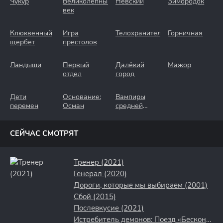
Чукур
Великолепный
Невский
Зимородок
век
Клюквенный
Игра
Телохранители
Горничная
щербет
престолов
Ландыши
Первый
Далёкий
Мажор
отдел
город
Дети
Основание:
Вампиры
перемен
Осман
средней
полосы
СЕЙЧАС СМОТРЯТ
Тренер (2021)
Генерал (2020)
Дороги, которые мы выбираем (2001)
Сбой (2015)
Послевкусие (2021)
Истребитель демонов: Поезд «Бесконечный» (2021)