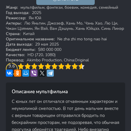
12+
HD
Жанр:
мультфильм, фэнтези, боевик, комедия, семейный
Год выхода:
2025
Режиссер:
Ян Юй
Актеры:
Лю Яньтин, Джозеф, Хань Мо, Чэнь Хао, Лю Ци,
Чжан Цзямин, Ян Вэй, Ван Дэшунь, Хань Юйцзэ, Синь Линэр
Страна:
Китай
Оригинальное название:
Ne zha zhi mo tong nao hai
Дата выхода:
29 мая 2025
Бюджет ленты:
$80 000 000
Качество:
HD (720, 1080)
Перевод:
Akimbo Production, China.Original
3
9.6
4
5
6
7
8
9
10
Описание мультфильма
С юных лет он отличался отчаянным характером и
неумолимой смелостью. В тот день мальчик вместе
с верным товарищем отправился бродить по
бескрайним просторам, не подозревая, что обычная
прогулка обернётся трагедией. Небо внезапно