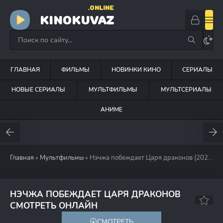
.ONLINE
KINOKUVAZ
ГЛАВНАЯ
ФИЛЬМЫ
НОВИНКИ КИНО
СЕРИАЛЫ
НОВЫЕ СЕРИАЛЫ
МУЛЬТФИЛЬМЫ
МУЛЬТСЕРИАЛЫ
АНИМЕ
Главная
»
Мультфильмы
» Нэчжа побеждает Царя драконов (2025)
НЭЧЖА ПОБЕЖДАЕТ ЦАРЯ ДРАКОНОВ
8.4
80
СМОТРЕТЬ ОНЛАЙН
СМОТРЕТЬ