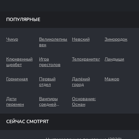
ПОПУЛЯРНЫЕ
Чукур
Великолепный
Невский
Зимородок
век
Клюквенный
Игра
Телохранители
Ландыши
щербет
престолов
Горничная
Первый
Далёкий
Мажор
отдел
город
Дети
Вампиры
Основание:
перемен
средней
Осман
полосы
СЕЙЧАС СМОТРЯТ