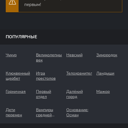
первым!
ПОПУЛЯРНЫЕ
Чукур
Великолепный
Невский
Зимородок
век
Клюквенный
Игра
Телохранители
Ландыши
щербет
престолов
Горничная
Первый
Далёкий
Мажор
отдел
город
Дети
Вампиры
Основание:
перемен
средней
Осман
полосы