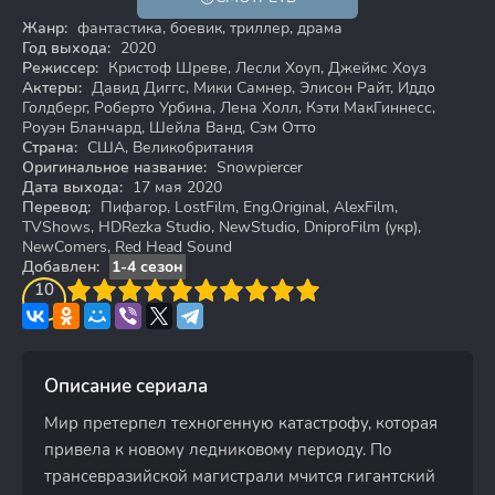
18+
Жанр:
фантастика, боевик, триллер, драма
Год выхода:
2020
Режиссер:
Кристоф Шреве, Лесли Хоуп, Джеймс Хоуз
Актеры:
Давид Диггс, Мики Самнер, Элисон Райт, Иддо
Голдберг, Роберто Урбина, Лена Холл, Кэти МакГиннесс,
Роуэн Бланчард, Шейла Ванд, Сэм Отто
Страна:
США, Великобритания
Оригинальное название:
Snowpiercer
Дата выхода:
17 мая 2020
Перевод:
Пифагор, LostFilm, Eng.Original, AlexFilm,
TVShows, HDRezka Studio, NewStudio, DniproFilm (укр),
NewComers, Red Head Sound
Добавлен:
1-4 сезон
3
4
10
5
6
7
8
9
10
Описание сериала
Мир претерпел техногенную катастрофу, которая
привела к новому ледниковому периоду. По
трансевразийской магистрали мчится гигантский