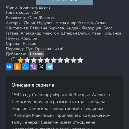
16+
Жанр:
военный, драма
Год выхода:
2024
Режиссер:
Олег Фесенко
Актеры:
Денис Нурулин, Александр Устюгов, Аглая
Шиловская, Равшана Куркова, Андрей Федорцов, Бесо
Гатаев, Александр Макогон, Штефан Вёльк, Иван Гришанов,
Никита Абдулов
Страна:
Россия
Перевод:
Рус. Оригинальный
Добавлен:
1 сезон
3
4
1
5
6
7
8
9
10
Описание сериала
1944 год. Спецкору «Красной Звезды» Алексею
Семагину поручено разыскать отца, генерала
Георгия Семагина - оперативный псевдоним
«Капитан Максимов», пропавшего во вражеском
тылу. Генерал Семагин имеет отношение