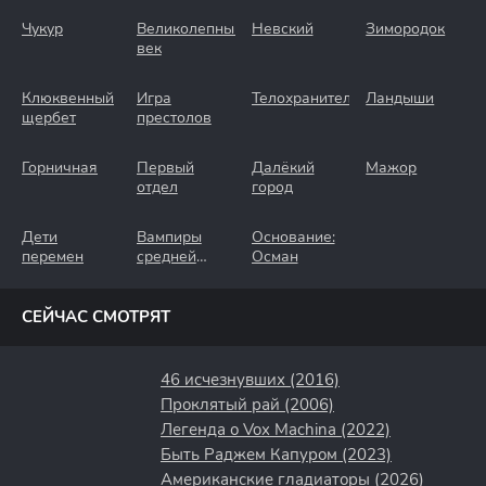
Чукур
Великолепный
Невский
Зимородок
век
Клюквенный
Игра
Телохранители
Ландыши
щербет
престолов
Горничная
Первый
Далёкий
Мажор
отдел
город
Дети
Вампиры
Основание:
перемен
средней
Осман
полосы
СЕЙЧАС СМОТРЯТ
46 исчезнувших (2016)
Проклятый рай (2006)
Легенда о Vox Machina (2022)
Быть Раджем Капуром (2023)
Американские гладиаторы (2026)