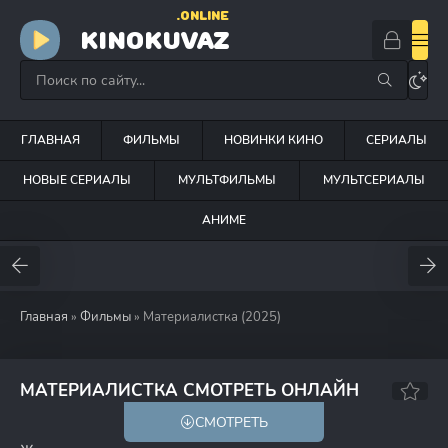
.ONLINE
KINOKUVAZ
ГЛАВНАЯ
ФИЛЬМЫ
НОВИНКИ КИНО
СЕРИАЛЫ
НОВЫЕ СЕРИАЛЫ
МУЛЬТФИЛЬМЫ
МУЛЬТСЕРИАЛЫ
АНИМЕ
Главная
»
Фильмы
» Материалистка (2025)
6.4
6.3
МАТЕРИАЛИСТКА СМОТРЕТЬ ОНЛАЙН
СМОТРЕТЬ
18+