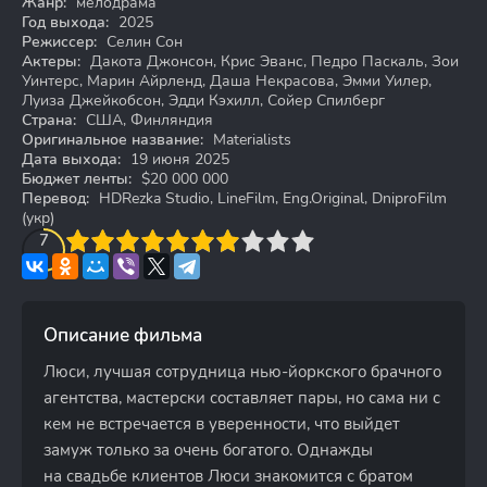
Жанр:
мелодрама
Год выхода:
2025
Режиссер:
Селин Сон
Актеры:
Дакота Джонсон, Крис Эванс, Педро Паскаль, Зои
Уинтерс, Марин Айрленд, Даша Некрасова, Эмми Уилер,
Луиза Джейкобсон, Эдди Кэхилл, Сойер Спилберг
Страна:
США, Финляндия
Оригинальное название:
Materialists
Дата выхода:
19 июня 2025
Бюджет ленты:
$20 000 000
Перевод:
HDRezka Studio, LineFilm, Eng.Original, DniproFilm
(укр)
3
4
7
5
6
7
8
9
10
Описание фильма
Люси, лучшая сотрудница нью-йоркского брачного
агентства, мастерски составляет пары, но сама ни с
кем не встречается в уверенности, что выйдет
замуж только за очень богатого. Однажды
на свадьбе клиентов Люси знакомится с братом