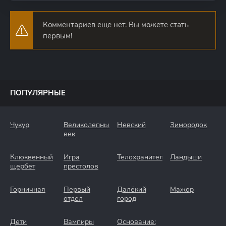
Комментариев еще нет. Вы можете стать
первым!
ПОПУЛЯРНЫЕ
Чукур
Великолепный
Невский
Зимородок
век
Клюквенный
Игра
Телохранители
Ландыши
щербет
престолов
Горничная
Первый
Далёкий
Мажор
отдел
город
Дети
Вампиры
Основание: