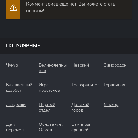
Комментариев еще нет. Вы можете стать
первым!
ПОПУЛЯРНЫЕ
Чукур
Великолепный
Невский
Зимородок
век
Клюквенный
Игра
Телохранители
Горничная
щербет
престолов
Ландыши
Первый
Далёкий
Мажор
отдел
город
Дети
Основание:
Вампиры
перемен
Осман
средней
полосы