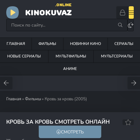
.ONLINE
KINOKUVAZ
ГЛАВНАЯ
ФИЛЬМЫ
НОВИНКИ КИНО
СЕРИАЛЫ
НОВЫЕ СЕРИАЛЫ
МУЛЬТФИЛЬМЫ
МУЛЬТСЕРИАЛЫ
АНИМЕ
Главная
»
Фильмы
» Кровь за кровь (2005)
7.2
6.8
КРОВЬ ЗА КРОВЬ СМОТРЕТЬ ОНЛАЙН
СМОТРЕТЬ
18+