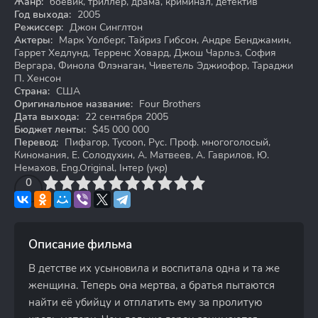
Жанр:
боевик, триллер, драма, криминал, детектив
Год выхода:
2005
Режиссер:
Джон Синглтон
Актеры:
Марк Уолберг, Тайриз Гибсон, Андре Бенджамин,
Гаррет Хедлунд, Терренс Ховард, Джош Чарльз, София
Вергара, Финола Флэнаган, Чиветель Эджиофор, Тараджи
П. Хенсон
Страна:
США
Оригинальное название:
Four Brothers
Дата выхода:
22 сентября 2005
Бюджет ленты:
$45 000 000
Перевод:
Пифагор, Tycoon, Рус. Проф. многоголосый,
Киномания, Е. Солодухин, А. Матвеев, А. Гаврилов, Ю.
Немахов, Eng.Original, Інтер (укр)
3
4
0
5
6
7
8
9
10
Описание фильма
В детстве их усыновила и воспитала одна и та же
женщина. Теперь она мертва, а братья пытаются
найти её убийцу и отплатить ему за пролитую