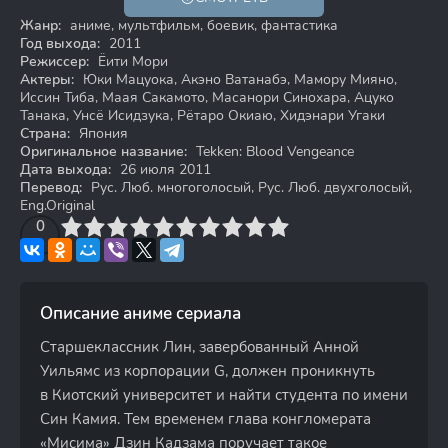
Жанр:
аниме, мультфильм, боевик, фантастика
Год выхода:
2011
Режиссер:
Ёити Мори
Актеры:
Юки Мацуока, Акэно Ватанабэ, Мамору Мияно,
Иссин Тиба, Маая Сакамото, Масанори Синохара, Ацуко
Танака, Унсё Исидзука, Рётаро Окиаю, Хидэнари Угаки
Страна:
Япония
Оригинальное название:
Tekken: Blood Vengeance
Дата выхода:
26 июля 2011
Перевод:
Рус. Люб. многоголосый, Рус. Люб. двухголосый,
Eng.Original
3
4
0
5
6
7
8
9
10
Описание аниме сериала
Старшеклассник Лин, завербованный Анной
Уильямс из корпорации G, должен проникнуть
в Киотский университет и найти студента по имени
Син Камия. Тем временем глава конгломерата
«Мисима» Дзин Кадзама поручает такое