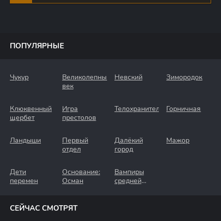
ПОПУЛЯРНЫЕ
Чукур
Великолепный
Невский
Зимородок
век
Клюквенный
Игра
Телохранители
Горничная
щербет
престолов
Ландыши
Первый
Далёкий
Мажор
отдел
город
Дети
Основание:
Вампиры
перемен
Осман
средней
полосы
СЕЙЧАС СМОТРЯТ