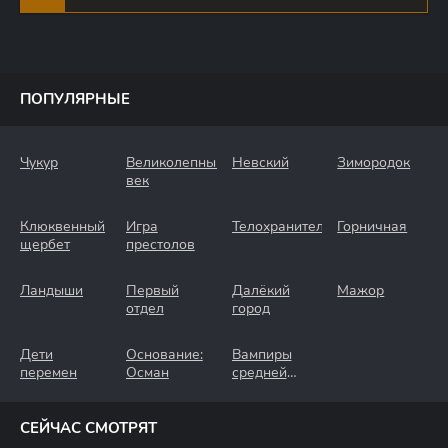
ПОПУЛЯРНЫЕ
Чукур
Великолепный
Невский
Зимородок
век
Клюквенный
Игра
Телохранители
Горничная
щербет
престолов
Ландыши
Первый
Далёкий
Мажор
отдел
город
Дети
Основание:
Вампиры
перемен
Осман
средней
полосы
СЕЙЧАС СМОТРЯТ