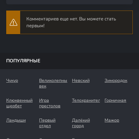
Комментариев еще нет. Вы можете стать
первым!
ПОПУЛЯРНЫЕ
Чукур
Великолепный
Невский
Зимородок
век
Клюквенный
Игра
Телохранители
Горничная
щербет
престолов
Ландыши
Первый
Далёкий
Мажор
отдел
город