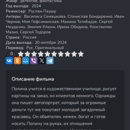
Жанр:
детектив, фантастика
Год выхода:
2024
Режиссер:
Руслан Паушу
Актеры:
Василиса Семашкова, Станислав Бондаренко, Иван
Чернов, Мия Гефсиманская, Манана Тотибадзе, Сергей
Неудачин, Эмилия Клюнк, Ирина Обидина, Константин
Мазко, Сергей Тодоров
Страна:
Россия
Дата выхода:
20 октября 2024
Перевод:
Рус. Оригинальный
3
4
0
5
6
7
8
9
10
Описание фильма
Полина учится в художественном училище, рисует
картины на заказ, но клиентов немного. Однажды
она пишет автопортрет, который за огромные
деньги тут же покупает молодой загадочный
красавец. Он обаятелен, нежен, богат и готов
носить Полину на руках, их отношения