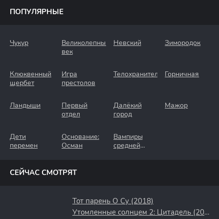
ПОПУЛЯРНЫЕ
Чукур
Великолепный
Невский
Зимородок
век
Клюквенный
Игра
Телохранители
Горничная
щербет
престолов
Ландыши
Первый
Далёкий
Мажор
отдел
город
Дети
Основание:
Вампиры
перемен
Осман
средней
полосы
СЕЙЧАС СМОТРЯТ
Тот парень О Су (2018)
Утомленные солнцем 2: Цитадель (2011)