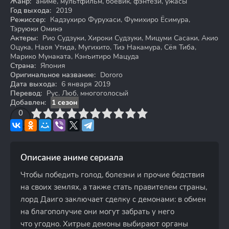
Жанр:
аниме, мультфильм, боевик, фэнтези, ужасы
Год выхода:
2019
Режиссер:
Кадзухиро Фурухаси, Фумихиро Ёсимура,
Тэруюки Оминэ
Актеры:
Рио Судзуки, Хироки Судзуки, Мицуми Сасаки, Акио
Оцука, Наоя Утида, Мугихито, Тиэ Накамура, Сёя Тиба,
Марико Мунаката, Кэнъитиро Мацуда
Страна:
Япония
Оригинальное название:
Dororo
Дата выхода:
6 января 2019
Перевод:
Рус. Люб. многоголосый
Добавлен:
1 сезон
3
4
0
5
6
7
8
9
10
Описание аниме сериала
Чтобы победить голод, болезни и прочие бедствия
на своих землях, а также стать правителем страны,
лорд Даиго заключает сделку с демонами: в обмен
на благополучие они могут забрать у него
что угодно. Хитрые демоны выбирают органы