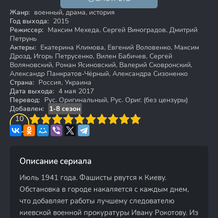
18+
Жанр:
военный, драма, история
Год выхода:
2015
Режиссер:
Максим Мехеда, Сергей Виноградов, Дмитрий
Петрунь
Актеры:
Екатерина Климова, Евгений Воловенко, Максим
Дрозд, Игорь Петрусенко, Вилен Бабичев, Сергей
Воляновский, Роман Ясиновский, Валерий Сковронский,
Александр Панкратов-Чёрный, Александра Сизоненко
Страна:
Россия, Украина
Дата выхода:
4 мая 2017
Перевод:
Рус. Оригинальный, Рус. Ориг. (без цензуры)
Добавлен:
1-8 сезон
3
4
10
5
6
7
8
9
10
Описание сериала
Июль 1941 года. Фашисты рвутся к Киеву.
Обстановка в городе накаляется с каждым днем,
что добавляет работы лучшему следователю
киевской военной прокуратуры Ивану Рокотову. Из