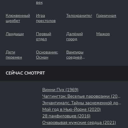
век
Клюквенный
Игра
Телохранители
Горничная
щербет
престолов
Ландыши
Первый
Далёкий
Мажор
отдел
город
Дети
Основание:
Вампиры
перемен
Осман
средней
полосы
СЕЙЧАС СМОТРЯТ
Винни Пух (1969)
Чаггингтон: Веселые паровозики (2008)
Энчантималс. Тайны заснеженной долины (2020)
Мой год в Нью-Йорке (2020)
28 панфиловцев (2016)
Очаровывая мужские сердца (2021)