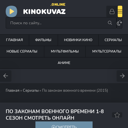
.ONLINE
KINOKUVAZ
ГЛАВНАЯ
ФИЛЬМЫ
НОВИНКИ КИНО
СЕРИАЛЫ
НОВЫЕ СЕРИАЛЫ
МУЛЬТФИЛЬМЫ
МУЛЬТСЕРИАЛЫ
АНИМЕ
Главная
»
Сериалы
» По законам военного времени (2015)
ПО ЗАКОНАМ ВОЕННОГО ВРЕМЕНИ 1-8
8.1
60
СЕЗОН СМОТРЕТЬ ОНЛАЙН
СМОТРЕТЬ