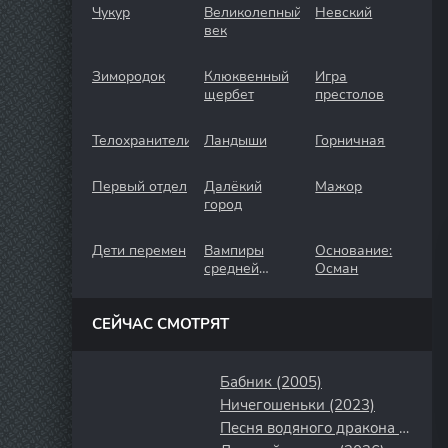
Чукур
Великолепный
Невский
век
Зимородок
Клюквенный
Игра
щербет
престолов
Телохранители
Ландыши
Горничная
Первый отдел
Далёкий
Мажор
город
Дети перемен
Вампиры
Основание:
средней
Осман
полосы
СЕЙЧАС СМОТРЯТ
Бабник (2005)
Ничегошеньки (2023)
Песня водяного дракона (2025)