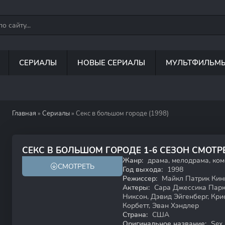
СЕРИАЛЫ
НОВЫЕ СЕРИАЛЫ
МУЛЬТФИЛЬМ
Главная
»
Сериалы
» Секс в большом городе (1998)
8.2
7.4
СЕКС В БОЛЬШОМ ГОРОДЕ 1-6 СЕЗОН СМОТ
Жанр:
драма, мелодрама, ко
СМОТРЕТЬ
18+
Год выхода:
1998
Режиссер:
Майкл Патрик Кинг
Актеры:
Сара Джессика Парке
Никсон, Дэвид Эйгенберг, Кри
Корбетт, Эван Хэндлер
Страна:
США
Оригинальное название:
Sex 