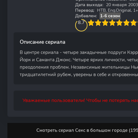
Дата выхода:
20 января 2003
Перевод:
НТВ, Eng.Original, 
Добавлен:
1-6 сезон
86.666666666667
1
2
3
8.7
4
5
6
7
8
9
10
Описание сериала
В центре сериала - четыре закадычные подруги Кэр
Йорк и Саманта Джонс. Четыре ярких личности, четы
преодоления проблем. Независимые жительницы Нь
тридцатилетний рубеж, уверены в себе и откровенны 
Уважаемые пользователи! Чтобы не потерять нас
Смотреть сериал Секс в большом городе (199