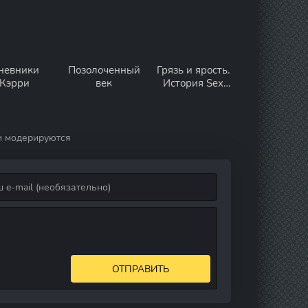
невники
Позолоченный
Грязь и ярость.
Кэрри
век
История Sex
Pistols
и модерируются
ОТПРАВИТЬ