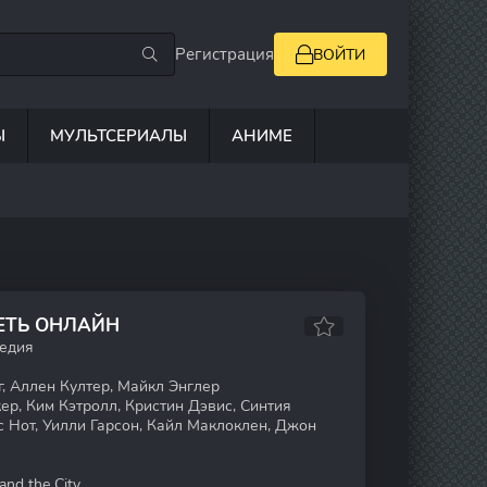
Регистрация
ВОЙТИ
Ы
МУЛЬТСЕРИАЛЫ
АНИМЕ
РЕТЬ ОНЛАЙН
медия
, Аллен Култер, Майкл Энглер
р, Ким Кэтролл, Кристин Дэвис, Синтия
с Нот, Уилли Гарсон, Кайл Маклоклен, Джон
and the City