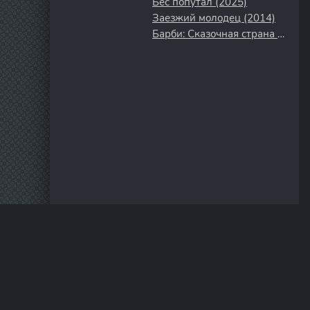
Бес попутал (2025)
Заезжий молодец (2014)
Барби: Сказочная страна Мермедия (2006)