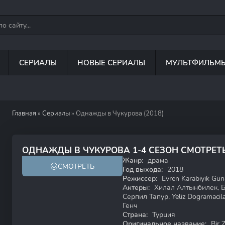
СЕРИАЛЫ
НОВЫЕ СЕРИАЛЫ
МУЛЬТФИЛЬМ
Главная
»
Сериалы
» Однажды в Чукурова (2018)
7.8
5.3
ОДНАЖДЫ В ЧУКУРОВА 1-4 СЕЗОН СМОТРЕТ
Жанр:
драма
СМОТРЕТЬ
Год выхода:
2018
Режиссер:
Evren Karabiyik Gü
Актеры:
Хилал Алтынбилек, Б
Серпил Тапур, Yeliz Dogramacilar
Генч
Страна:
Турция
Оригинальное название:
Bir 