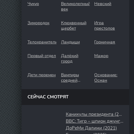
Чукур
Великолепный
Невский
век
Зимородок
Клюквенный
Игра
щербет
престолов
Телохранители
Ландыши
Горничная
Первый отдел
Далёкий
Мажор
город
Дети перемен
Вампиры
Основание:
средней
Осман
полосы
СЕЙЧАС СМОТРЯТ
Каникулы президента (2018)
BBC: Тигр – шпион джунглей (2008)
ДоРеМи Далими (2021)