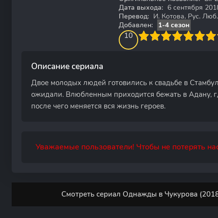
Дата выхода:
6 сентября 201
Перевод:
И. Котова, Рус. Люб
Добавлен:
1-4 сезон
100
1
2
3
4
10
5
6
7
8
9
10
Описание сериала
Двое молодых людей готовились к свадьбе в Стамбуле
ожидали. Влюбленным приходится бежать в Адану, гд
после чего меняется вся жизнь героев.
Уважаемые пользователи! Чтобы не потерять нас
Смотреть сериал Однажды в Чукурова (2018