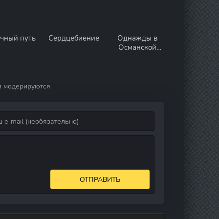
чный путь
Сердцебиение
Однажды в
Османской
империи:
Смута
и модерируются
ОТПРАВИТЬ