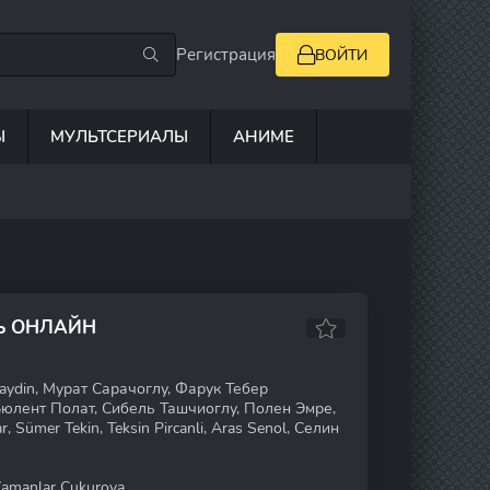
Регистрация
ВОЙТИ
Ы
МУЛЬТСЕРИАЛЫ
АНИМЕ
Ь ОНЛАЙН
naydin, Мурат Сарачоглу, Фарук Тебер
юлент Полат, Сибель Ташчиоглу, Полен Эмре,
, Sümer Tekin, Teksin Pircanli, Aras Senol, Селин
Zamanlar Çukurova