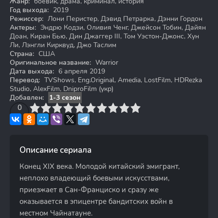
Жанр:
боевик, драма, криминал, история
Год выхода:
2019
Режиссер:
Лони Перистер, Дэвид Петрарка, Дэнни Гордон
Актеры:
Эндрю Кодзи, Оливия Ченг, Джейсон Тобин, Дайян
Доан, Киран Бью, Дин Джаггер III, Том Уэстон-Джонс, Хун
Ли, Лэнгли Кирквуд, Джо Таслим
Страна:
США
Оригинальное название:
Warrior
Дата выхода:
6 апреля 2019
Перевод:
TVShows, Eng.Original, Amedia, LostFilm, HDRezka
Studio, AlexFilm, DniproFilm (укр)
Добавлен:
1-3 сезон
3
4
0
5
6
7
8
9
10
Описание сериала
Конец XIX века. Молодой китайский эмигрант,
неплохо владеющий боевыми искусствами,
приезжает в Сан-Франциско и сразу же
оказывается в эпицентре бандитских войн в
местном Чайнатауне.