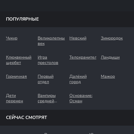
ПОПУЛЯРНЫЕ
Чукур
Великолепный
Невский
Зимородок
век
Клюквенный
Игра
Телохранители
Ландыши
щербет
престолов
Горничная
Первый
Далёкий
Мажор
отдел
город
Дети
Вампиры
Основание:
перемен
средней
Осман
полосы
СЕЙЧАС СМОТРЯТ