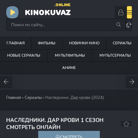
.ONLINE
KINOKUVAZ
ГЛАВНАЯ
ФИЛЬМЫ
НОВИНКИ КИНО
СЕРИАЛЫ
НОВЫЕ СЕРИАЛЫ
МУЛЬТФИЛЬМЫ
МУЛЬТСЕРИАЛЫ
АНИМЕ
Главная
»
Сериалы
» Наследники. Дар крови (2024)
НАСЛЕДНИКИ. ДАР КРОВИ 1 СЕЗОН
7.9
СМОТРЕТЬ ОНЛАЙН
СМОТРЕТЬ