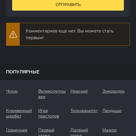
ОТПРАВИТЬ
Комментариев еще нет. Вы можете стать
первым!
ПОПУЛЯРНЫЕ
Чукур
Великолепный
Невский
Зимородок
век
Клюквенный
Игра
Телохранители
Ландыши
щербет
престолов
Горничная
Первый
Далёкий
Мажор
отдел
город