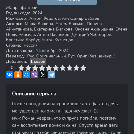
16+
Жанр:
фэнтези
Год выхода:
2024
Режиссер:
Антон Федотов, Александр Бабаев
Актеры:
Маша Кошина, Артём Кошман, Полина
Айнутдинова, Екатерина Вилкова, Оксана Акиньшина, Елена
Подкаминская, Антон Васильев, Дмитрий Чеботарёв,
Кристина Корбут, Антон Кузнецов
Страна:
Россия
Дата выхода:
14 октября 2024
Перевод:
Рус. Оригинальный, Рус. Ориг. (без цензуры)
Добавлен:
1 сезон
3
4
0
5
6
7
8
9
10
Описание сериала
После нападения на хранилище артефактов дочь
могущественного мага Надя исчезает. Её
муж Роман уверен, что супруга погибла, поэтому
сам воспитывает дочек и сына. Спустя время дети
открывают в себе сверхъестественные силы, что не