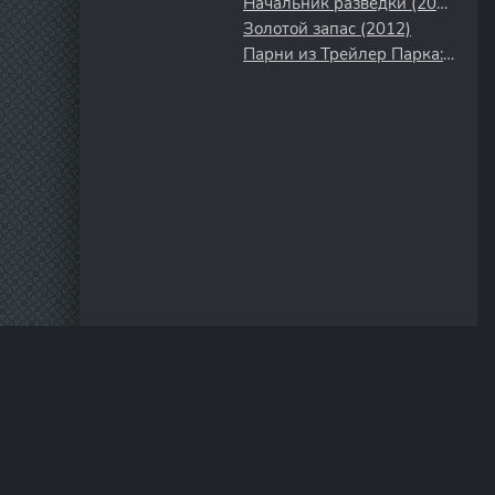
Начальник разведки (2022)
Золотой запас (2012)
Парни из Трейлер Парка: Вне Парка (2016)