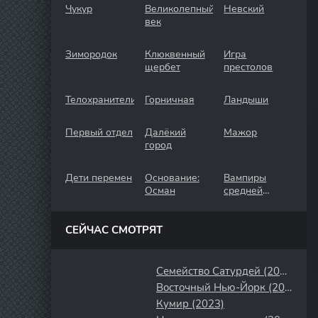
Чукур
Великолепный
Невский
век
Зимородок
Клюквенный
Игра
щербет
престолов
Телохранители
Горничная
Ландыши
Первый отдел
Далёкий
Мажор
город
Дети перемен
Основание:
Вампиры
Осман
средней
полосы
СЕЙЧАС СМОТРЯТ
Семейство Сатурдей (2008)
Восточный Нью-Йорк (2022)
Кумир (2023)