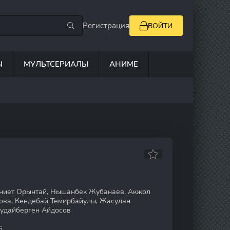
Регистрация
ВОЙТИ
Ы
МУЛЬТСЕРИАЛЫ
АНИМЕ
ниет Орынтай, Нышанбек Жубанаев, Акжол
ва, Кендебай Темирбайулы, Жасулан
Кудайберген Айдосов
6