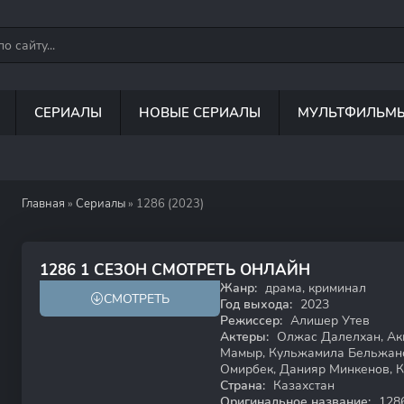
СЕРИАЛЫ
НОВЫЕ СЕРИАЛЫ
МУЛЬТФИЛЬМ
Главная
»
Сериалы
» 1286 (2023)
8.4
1286 1 СЕЗОН СМОТРЕТЬ ОНЛАЙН
Жанр:
драма, криминал
СМОТРЕТЬ
18+
Год выхода:
2023
Режиссер:
Алишер Утев
Актеры:
Олжас Далелхан, Ак
Мамыр, Кульжамила Бельжано
Омирбек, Данияр Минкенов, 
Страна:
Казахстан
Оригинальное название:
128