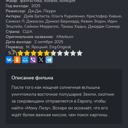
Жанр:
фантастика, боевик, комедия
Год выхода:
2025
Режиссер:
Дж.Дж. Перри
Актеры:
Дэйв Батиста, Ольга Куриленко, Кристофер Хивью,
Сэмюэл Л. Джексон, Дэниэл Бернхард, Кевин Элдон, Иден
Эпштейн, Саймон Мерреллс, Тамаш Хадьо, Джордж Сомнер
Страна:
США
Оригинальное название:
Afterburn
Дата выхода:
2 октября 2025
Перевод:
М. Яроцкий, Eng.Original
3
5.3
4
5
6
7
8
9
10
Описание фильма
После того как мощная солнечная вспышка
уничтожила восточное полушарие Земли, охотник
за сокровищами отправляется в Европу, чтобы
найти «Мону Лизу». Вскоре он осознаёт, что его
ждёт более важная миссия, чем поиск картины.