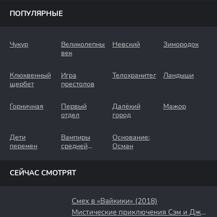
ПОПУЛЯРНЫЕ
Чукур
Великолепный
Невский
Зимородок
век
Клюквенный
Игра
Телохранители
Ландыши
щербет
престолов
Горничная
Первый
Далёкий
Мажор
отдел
город
Дети
Вампиры
Основание:
перемен
средней
Осман
полосы
СЕЙЧАС СМОТРЯТ
Смех в «Вайкики» (2018)
Мистические приключения Сэм и Джейд (2022)