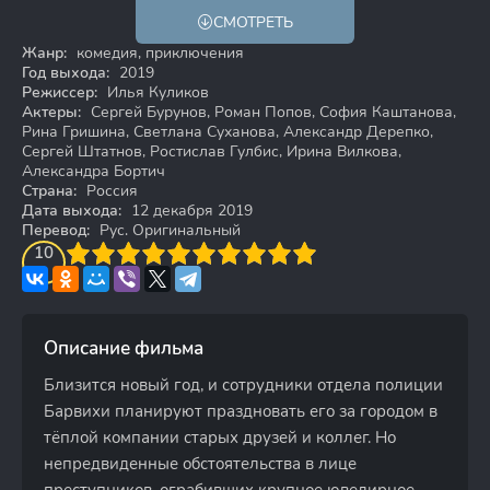
СМОТРЕТЬ
12+
Жанр:
комедия, приключения
Год выхода:
2019
Режиссер:
Илья Куликов
Актеры:
Сергей Бурунов, Роман Попов, София Каштанова,
Рина Гришина, Светлана Суханова, Александр Дерепко,
Сергей Штатнов, Ростислав Гулбис, Ирина Вилкова,
Александра Бортич
Страна:
Россия
Дата выхода:
12 декабря 2019
Перевод:
Рус. Оригинальный
3
4
10
5
6
7
8
9
10
Описание фильма
Близится новый год, и сотрудники отдела полиции
Барвихи планируют праздновать его за городом в
тёплой компании старых друзей и коллег. Но
непредвиденные обстоятельства в лице