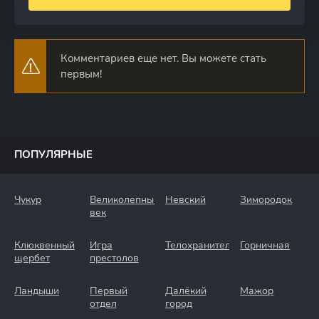
Комментариев еще нет. Вы можете стать
первым!
ПОПУЛЯРНЫЕ
Чукур
Великолепный
Невский
Зимородок
век
Клюквенный
Игра
Телохранители
Горничная
щербет
престолов
Ландыши
Первый
Далёкий
Мажор
отдел
город