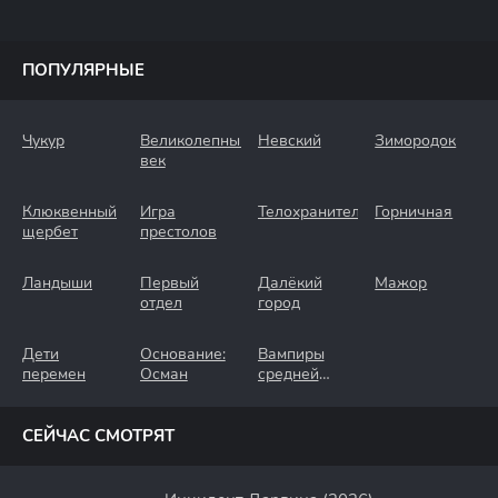
ПОПУЛЯРНЫЕ
Чукур
Великолепный
Невский
Зимородок
век
Клюквенный
Игра
Телохранители
Горничная
щербет
престолов
Ландыши
Первый
Далёкий
Мажор
отдел
город
Дети
Основание:
Вампиры
перемен
Осман
средней
полосы
СЕЙЧАС СМОТРЯТ