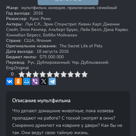
6+
Жанр:
мультфильм, комедия, приключения, семейный
Год выхода:
2016
Режиссер:
Крис Рено
Актеры:
Луи С.К., Эрик Стоунстрит, Кевин Харт, Дженни
Слейт, Элли Кемпер, Альберт Брукс, Лейк Белл, Дэна Карви,
Хэннибал Бёресс, Бобби Мойнахан
Страна:
США, Япония
Оригинальное название:
The Secret Life of Pets
Дата выхода:
18 августа 2016
Бюджет ленты:
$75 000 000
Перевод:
Рус. Дублированный, Укр. Дубльований,
Eng.Original
3
4
0
5
6
7
8
9
10
Описание мультфильма
Что делают домашние животные, пока хозяева
пропадают на работе? С тоской смотрят в окно?
Смиренно дремлют на коврике у двери? Как бы не
так. Они ведут свою тайную жизнь.