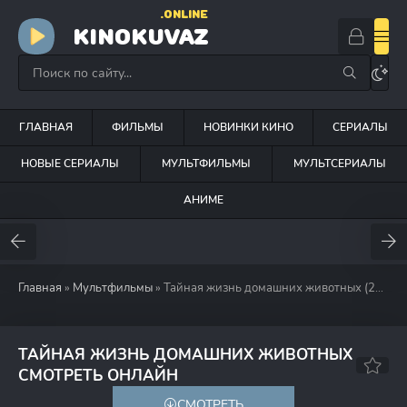
.ONLINE
KINOKUVAZ
ГЛАВНАЯ
ФИЛЬМЫ
НОВИНКИ КИНО
СЕРИАЛЫ
НОВЫЕ СЕРИАЛЫ
МУЛЬТФИЛЬМЫ
МУЛЬТСЕРИАЛЫ
АНИМЕ
Главная
»
Мультфильмы
» Тайная жизнь домашних животных (2016)
ТАЙНАЯ ЖИЗНЬ ДОМАШНИХ ЖИВОТНЫХ
6.8
6.5
СМОТРЕТЬ ОНЛАЙН
СМОТРЕТЬ