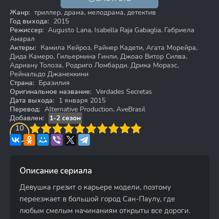
18+
Жанр:
триллер, драма, мелодрама, детектив
Год выхода:
2015
Режиссер:
Augusto Lana, Isabella Raja Gabaglia, Габриела
Амарал
Актеры:
Камила Кейроз, Райнер Кадети, Агата Морейра,
Дида Камеро, Гильермина Гинли, Джоао Витор Силва,
Адриану Толоза, Родриго Ломбарди, Дрика Мораэс,
Рейнальдо Джанеккини
Страна:
Бразилия
Оригинальное название:
Verdades Secretas
Дата выхода:
1 января 2015
Перевод:
Alternative Production, AveBrasil
Добавлен:
1-2 сезон
3
4
10
5
6
7
8
9
10
Описание сериала
Девушка грезит о карьере модели, поэтому
переезжает в большой город Сан-Паулу, где
любым смелым начинаниям открыты все дороги.