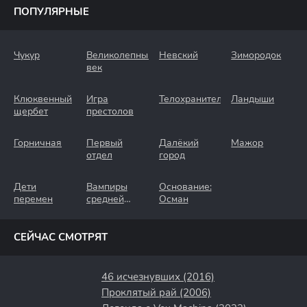
ПОПУЛЯРНЫЕ
Чукур
Великолепный
Невский
Зимородок
век
Клюквенный
Игра
Телохранители
Ландыши
щербет
престолов
Горничная
Первый
Далёкий
Мажор
отдел
город
Дети
Вампиры
Основание:
перемен
средней
Осман
полосы
СЕЙЧАС СМОТРЯТ
46 исчезнувших (2016)
Проклятый рай (2006)