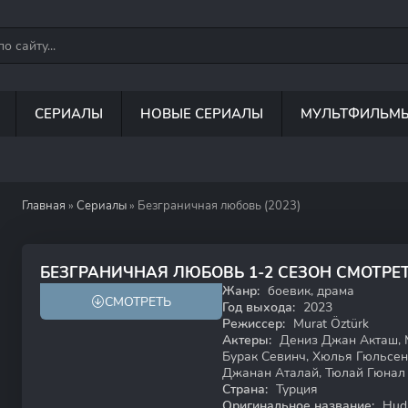
СЕРИАЛЫ
НОВЫЕ СЕРИАЛЫ
МУЛЬТФИЛЬМ
Главная
»
Сериалы
» Безграничная любовь (2023)
8.3
6.8
БЕЗГРАНИЧНАЯ ЛЮБОВЬ 1-2 СЕЗОН СМОТРЕ
Жанр:
боевик, драма
СМОТРЕТЬ
Год выхода:
2023
Режиссер:
Murat Öztürk
Актеры:
Дениз Джан Акташ, М
Бурак Севинч, Хюлья Гюльсен 
Джанан Аталай, Тюлай Гюнал
Страна:
Турция
Оригинальное название:
Hudu