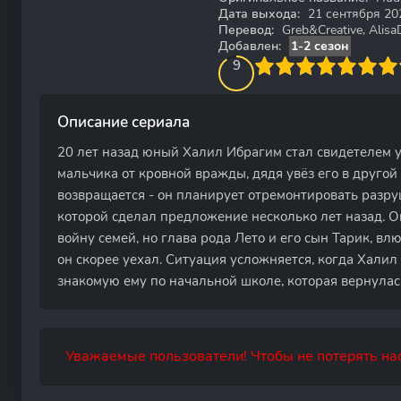
Дата выхода:
21 сентября 20
Перевод:
Greb&Creative, AlisaD
Добавлен:
1-2 сезон
90
1
2
3
4
9
5
6
7
8
9
10
Описание сериала
20 лет назад юный Халил Ибрагим стал свидетелем у
мальчика от кровной вражды, дядя увёз его в другой
возвращается - он планирует отремонтировать разр
которой сделал предложение несколько лет назад. О
войну семей, но глава рода Лето и его сын Тарик, вл
он скорее уехал. Ситуация усложняется, когда Халил
знакомую ему по начальной школе, которая вернулас
Уважаемые пользователи! Чтобы не потерять нас