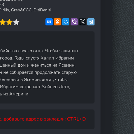
23
irilis, Greb&CGC, DiziDenizi
бийства своего отца. Чтобы защитить
 город. Годы спустя Халил Ибрагим
ушенный дом и жениться на Ясемин,
н не собирается продолжать старую
юблённый в Ясемин, хотят, чтобы
 Ибрагим встречает Зейнеп Лето,
ь из Америки.
, добавьте адрес в закладки: CTRL+D