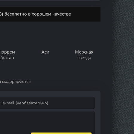
) бесплатно в хорошем качестве
Хюррем
Аси
Морская
Султан
звезда
и модерируются