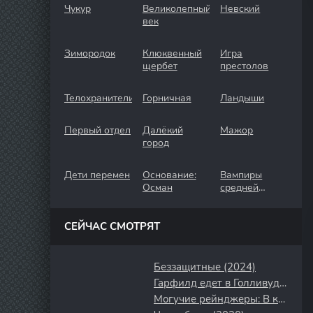
Чукур
Великолепный
Невский
век
Зимородок
Клюквенный
Игра
щербет
престолов
Телохранители
Горничная
Ландыши
Первый отдел
Далёкий
Мажор
город
Дети перемен
Основание:
Вампиры
Осман
средней
полосы
СЕЙЧАС СМОТРЯТ
Беззащитные (2024)
Гарфилд едет в Голливуд (1987)
Могучие рейнджеры: В космосе (1998)