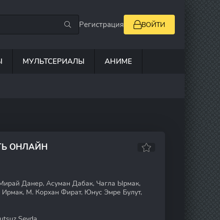
Регистрация
ВОЙТИ
Ы
МУЛЬТСЕРИАЛЫ
АНИМЕ
ТЬ ОНЛАЙН
ирай Данер, Асуман Дабак, Чагла Ырмак,
Ирмак, М. Корхан Фират, Юнус Эмре Булут,
tsuz Sevda