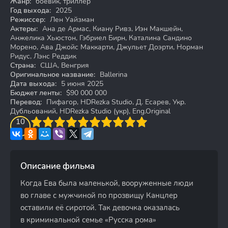
Жанр:
боевик, триллер
Год выхода:
2025
Режиссер:
Лен Уайзман
Актеры:
Ана де Армас, Киану Ривз, Иэн Макшейн,
Анжелика Хьюстон, Гэбриел Бирн, Каталина Сандино
Морено, Ава Джойс Маккарти, Джульет Доэрти, Норман
Ридус, Лэнс Реддик
Страна:
США, Венгрия
Оригинальное название:
Ballerina
Дата выхода:
5 июня 2025
Бюджет ленты:
$90 000 000
Перевод:
Пифагор, HDRezka Studio, Д. Есарев, Укр.
Дубльований, HDRezka Studio (укр), Eng.Original
3
4
10
5
6
7
8
9
10
Описание фильма
Когда Ева была маленькой, вооруженные люди
во главе с мужчиной по прозвищу Канцлер
оставили её сиротой. Так девочка оказалась
в криминальной семье «Русска рома»