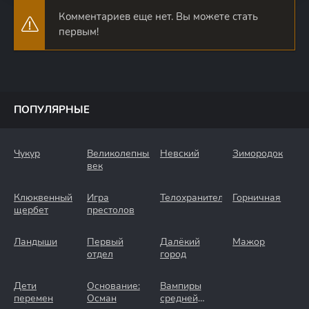
Комментариев еще нет. Вы можете стать
первым!
ПОПУЛЯРНЫЕ
Чукур
Великолепный
Невский
Зимородок
век
Клюквенный
Игра
Телохранители
Горничная
щербет
престолов
Ландыши
Первый
Далёкий
Мажор
отдел
город
Дети
Основание:
Вампиры
перемен
Осман
средней