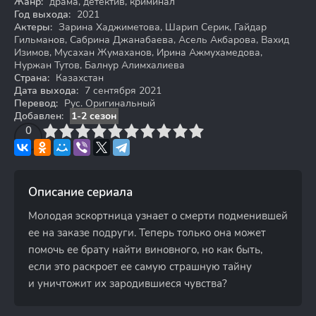
Жанр:
драма, детектив, криминал
Год выхода:
2021
Актеры:
Зарина Хаджиметова, Шарип Серик, Гайдар
Гильманов, Сабрина Джанабаева, Асель Акбарова, Вахид
Изимов, Мусахан Жумаханов, Ирина Ажмухамедова,
Нуржан Тутов, Балнур Алимхалиева
Страна:
Казахстан
Дата выхода:
7 сентября 2021
Перевод:
Рус. Оригинальный
Добавлен:
1-2 сезон
3
4
0
5
6
7
8
9
10
Описание сериала
Молодая эскортница узнает о смерти подменившей
ее на заказе подруги. Теперь только она может
помочь ее брату найти виновного, но как быть,
если это раскроет ее самую страшную тайну
и уничтожит их зародившиеся чувства?