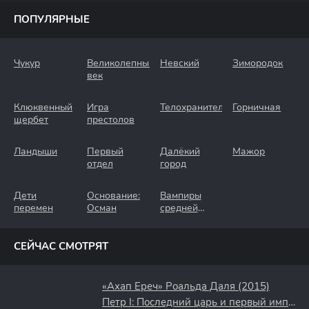
ПОПУЛЯРНЫЕ
Чукур
Великолепный
Невский
Зимородок
век
Клюквенный
Игра
Телохранители
Горничная
щербет
престолов
Ландыши
Первый
Далёкий
Мажор
отдел
город
Дети
Основание:
Вампиры
перемен
Осман
средней
полосы
СЕЙЧАС СМОТРЯТ
«Ахап Ереч» Роальда Даля (2015)
Петр I: Последний царь и первый император (2022)