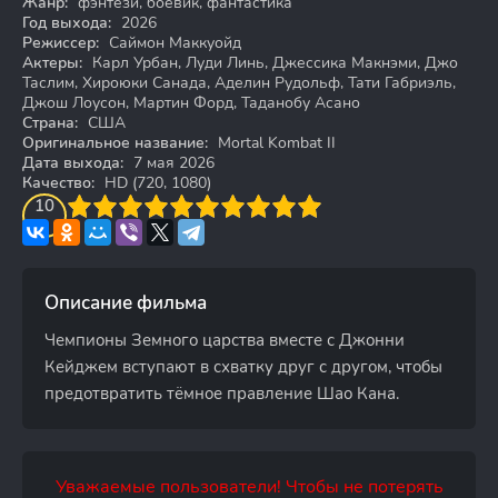
Жанр:
фэнтези, боевик, фантастика
Год выхода:
2026
Режиссер:
Саймон Маккуойд
Актеры:
Карл Урбан, Луди Линь, Джессика Макнэми, Джо
Таслим, Хироюки Санада, Аделин Рудольф, Тати Габриэль,
Джош Лоусон, Мартин Форд, Таданобу Асано
Страна:
США
Оригинальное название:
Mortal Kombat II
Дата выхода:
7 мая 2026
Качество:
HD (720, 1080)
3
4
10
5
6
7
8
9
10
Описание фильма
Чемпионы Земного царства вместе с Джонни
Кейджем вступают в схватку друг с другом, чтобы
предотвратить тёмное правление Шао Кана.
Уважаемые пользователи! Чтобы не потерять