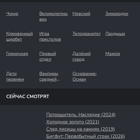
Чукур
Великолепный
Невский
Зимородок
век
Клюквенный
Игра
Телохранители
Ландыши
щербет
престолов
Горничная
Первый
Далёкий
Мажор
отдел
город
Дети
Вампиры
Основание:
перемен
средней
Осман
полосы
СЕЙЧАС СМОТРЯТ
Потрошитель. Наследие (2024)
Холодное золото (2021)
След лисицы на камнях (2019)
Бигфут: Первобытный страх (2026)