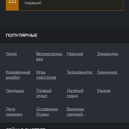
первым!
ПОПУЛЯРНЫЕ
Чукур
Великолепный
Невский
Зимородок
век
Клюквенный
Игра
Телохранители
Горничная
щербет
престолов
Ландыши
Первый
Далёкий
Мажор
отдел
город
Дети
Основание:
Вампиры
перемен
Осман
средней
полосы