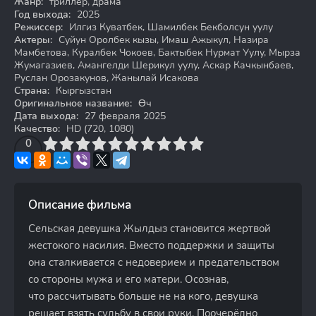
Жанр:
триллер, драма
Год выхода:
2025
Режиссер:
Илгиз Куватбек, Шамилбек Бекболсун уулу
Актеры:
Суйун Оролбек кызы, Имаш Ажыкул, Назира
Мамбетова, Куралбек Чокоев, Бактыбек Нурмат Уулу, Мырза
Жумагазиев, Амангелди Шерикул уулу, Аскар Качкынбаев,
Руслан Орозакунов, Жанылай Исакова
Страна:
Кыргызстан
Оригинальное название:
Өч
Дата выхода:
27 февраля 2025
Качество:
HD (720, 1080)
3
4
0
5
6
7
8
9
10
Описание фильма
Сельская девушка Жылдыз становится жертвой
жестокого насилия. Вместо поддержки и защиты
она сталкивается с недоверием и предательством
со стороны мужа и его матери. Осознав,
что рассчитывать больше не на кого, девушка
решает взять судьбу в свои руки. Поочерёдно