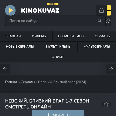
.ONLINE
KINOKUVAZ
ГЛАВНАЯ
ФИЛЬМЫ
НОВИНКИ КИНО
СЕРИАЛЫ
НОВЫЕ СЕРИАЛЫ
МУЛЬТФИЛЬМЫ
МУЛЬТСЕРИАЛЫ
АНИМЕ
Главная
»
Сериалы
» Невский. Близкий враг (2024)
НЕВСКИЙ. БЛИЗКИЙ ВРАГ 1-7 СЕЗОН
8.2
СМОТРЕТЬ ОНЛАЙН
СМОТРЕТЬ