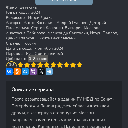
Жанр:
детектив
Год выхода:
2024
Режиссер:
Игорь Драка
Актеры:
Антон Васильев, Андрей Гульнев, Дмитрий
Паламарчук, Сергей Кошонин, Виктория Маслова,
Анастасия Забирова, Александр Саюталин, Игорь Павлов,
Денис Старков, Никита Василевский
Страна:
Россия
Дата выхода:
7 октября 2024
Перевод:
Рус. Оригинальный
Добавлен:
1-7 сезон
3
4
10
5
6
7
8
9
10
Описание сериала
После разыгравшейся в здании ГУ МВД по Санкт-
Петербургу и Ленинградской области кровавой
драмы, в «северную столицу» из Москвы
направлен заместитель министра внутренних
дел генерал Кондратьев. Перед ним поставлена