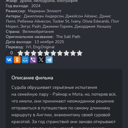
Жанр:
драма, мелодрама, биография
Год выхода:
2024
Режиссер:
Марианн Эллиотт
Актеры:
Джиллиан Андерсон, Джейсон Айзекс, Дэнис
Лилл, Ребекка Айнесон, Tucker St. Ivany, Olivia Edwards, Пол
Морел, Энгус Райт, Джимми Горняк, Джорджия Хеншоу
Страна:
Великобритания
Оригинальное название:
The Salt Path
Дата выхода:
13 ноября 2025
Перевод:
IVI, Eng.Original
3
4
0
5
6
7
8
9
10
Описание фильма
Судьба обрушивает серьёзные испытания
на семейную пару - Рэйнор и Мота, но, потеряв всё,
что имели, они принимают неожиданное решение
отправиться в путешествие по самому длинному
маршруту в Англии, знаменитому своей суровой
красотой. За год странствий они заново открывают