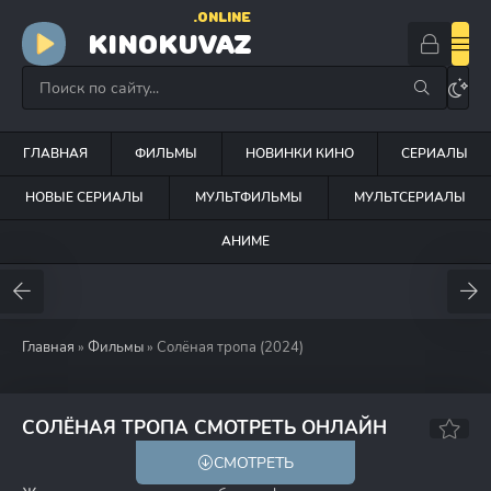
.ONLINE
KINOKUVAZ
ГЛАВНАЯ
ФИЛЬМЫ
НОВИНКИ КИНО
СЕРИАЛЫ
НОВЫЕ СЕРИАЛЫ
МУЛЬТФИЛЬМЫ
МУЛЬТСЕРИАЛЫ
АНИМЕ
Главная
»
Фильмы
» Солёная тропа (2024)
7.5
6.6
СОЛЁНАЯ ТРОПА СМОТРЕТЬ ОНЛАЙН
СМОТРЕТЬ
18+