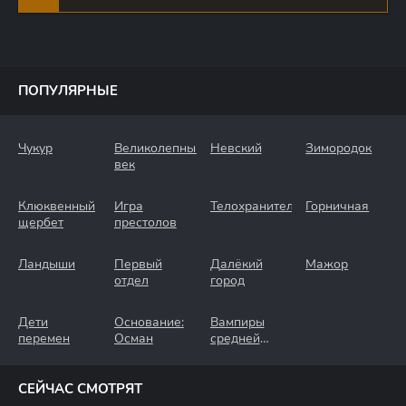
ПОПУЛЯРНЫЕ
Чукур
Великолепный
Невский
Зимородок
век
Клюквенный
Игра
Телохранители
Горничная
щербет
престолов
Ландыши
Первый
Далёкий
Мажор
отдел
город
Дети
Основание:
Вампиры
перемен
Осман
средней
полосы
СЕЙЧАС СМОТРЯТ