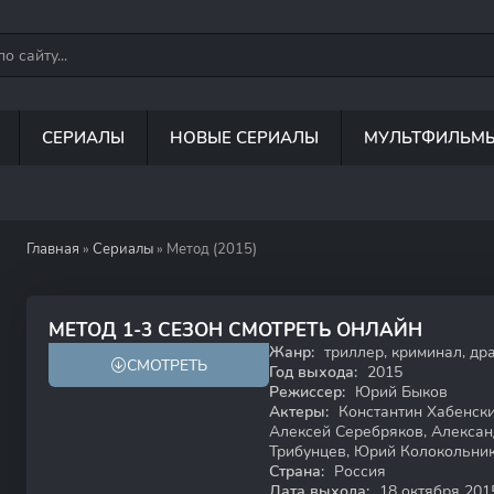
СЕРИАЛЫ
НОВЫЕ СЕРИАЛЫ
МУЛЬТФИЛЬМ
Главная
»
Сериалы
» Метод (2015)
8.3
7.3
МЕТОД 1-3 СЕЗОН СМОТРЕТЬ ОНЛАЙН
Жанр:
триллер, криминал, др
СМОТРЕТЬ
18+
HD
Год выхода:
2015
Режиссер:
Юрий Быков
Актеры:
Константин Хабенски
Алексей Серебряков, Алексан
Трибунцев, Юрий Колокольник
Страна:
Россия
Дата выхода:
18 октября 201