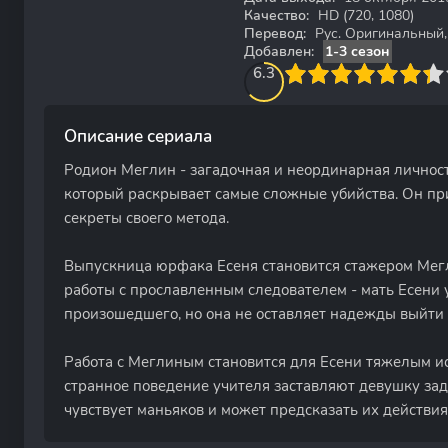
Качество:
HD (720, 1080)
Перевод:
Рус. Оригинальный, 
Добавлен:
1-3 сезон
63.333333333333
1
2
3
6.3
4
5
6
7
8
9
10
Описание сериала
Родион Меглин - загадочная и неординарная личност
который раскрывает самые сложные убийства. Он при
секреты своего метода.
Выпускница юрфака Есеня становится стажером Мегл
работы с прославленным следователем - мать Есени 
произошедшего, но она не оставляет надежды выйти 
Работа с Меглиным становится для Есени тяжелым и
странное поведение учителя заставляют девушку зад
чувствует маньяков и может предсказать их действия,