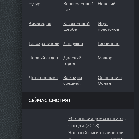
Чукур
Великолепный
Невский
век
Зимородок
Клюквенный
Игра
щербет
престолов
Телохранители
Ландыши
Горничная
Первый отдел
Далёкий
Мажор
город
Дети перемен
Вампиры
Основание:
средней
Осман
полосы
СЕЙЧАС СМОТРЯТ
Маленькие демоны путешествуют на Запад (2025)
Соседи (2018)
Частный сыск полковника в отставке (2009)