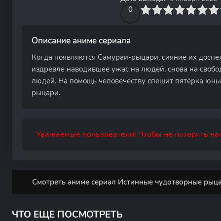
0
1
2
3
4
0
5
6
7
8
9
10
Описание аниме сериала
Когда появляются Самураи-рыцари, сияние их доспех
издревле наводившее ужас на людей, снова на свобод
людей. На помощь человечеству спешит пятёрка юных
рыцари.
Уважаемые пользователи! Чтобы не потерять нас
Смотреть аниме сериал Истинные чудотворные рыцар
ЧТО ЕЩЕ ПОСМОТРЕТЬ