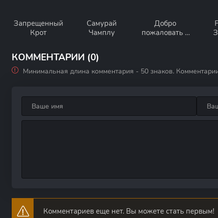
Запрещенный
Самурай
Добро
Крот
Чамплу
пожаловать в
З
ад, Ирума!
Л
св
КОММЕНТАРИИ (0)
Минимальная длина комментария - 50 знаков. Комментари
Комментариев еще нет. Вы можете стать первым!