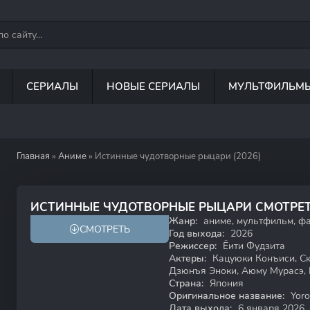
СЕРИАЛЫ
НОВЫЕ СЕРИАЛЫ
МУЛЬТФИЛЬМ
Главная
»
Аниме
» Истинные чудотворные рыцари (2026)
6.8
ИСТИННЫЕ ЧУДОТВОРНЫЕ РЫЦАРИ СМОТРЕ
Жанр:
аниме, мультфильм, фа
СМОТРЕТЬ
18+
Год выхода:
2026
Режиссер:
Ёити Фудзита
Актеры:
Кацуюки Конъиси, Сю
Дзюнъя Эноки, Аюму Мурасэ, К
Страна:
Япония
Оригинальное название:
Yoro
Дата выхода:
6 января 2026