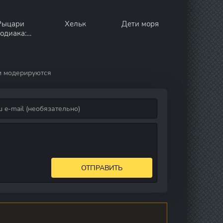
Рыцари
Хельк
Дети моря
одиака:
егенда о
ятилище
и модерируются
ОТПРАВИТЬ