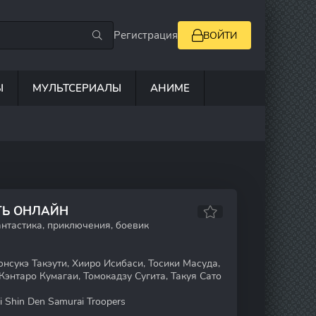
Регистрация
ВОЙТИ
Ы
МУЛЬТСЕРИАЛЫ
АНИМЕ
ТЬ ОНЛАЙН
нтастика, приключения, боевик
нсукэ Такэути, Хииро Исибаси, Тосики Масуда,
энтаро Кумагаи, Томокадзу Сугита, Такуя Сато
i Shin Den Samurai Troopers