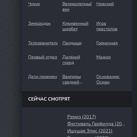
Чукур
Великолепный
Невский
век
Зимородок
Клюквенный
Игра
щербет
престолов
Телохранители
Ландыши
Горничная
Первый отдел
Далёкий
Мажор
город
Дети перемен
Вампиры
Основание:
средней
Осман
полосы
СЕЙЧАС СМОТРЯТ
Ремиз (2017)
Фестиваль Гарфилда (2008)
Ищущая Элис (2021)