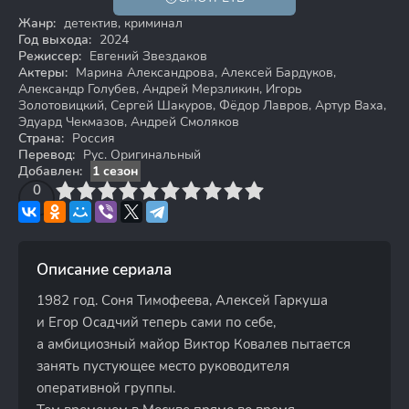
16+
Жанр:
детектив, криминал
Год выхода:
2024
Режиссер:
Евгений Звездаков
Актеры:
Марина Александрова, Алексей Бардуков,
Александр Голубев, Андрей Мерзликин, Игорь
Золотовицкий, Сергей Шакуров, Фёдор Лавров, Артур Ваха,
Эдуард Чекмазов, Андрей Смоляков
Страна:
Россия
Перевод:
Рус. Оригинальный
Добавлен:
1 сезон
3
4
0
5
6
7
8
9
10
Описание сериала
1982 год. Соня Тимофеева, Алексей Гаркуша
и Егор Осадчий теперь сами по себе,
а амбициозный майор Виктор Ковалев пытается
занять пустующее место руководителя
оперативной группы.