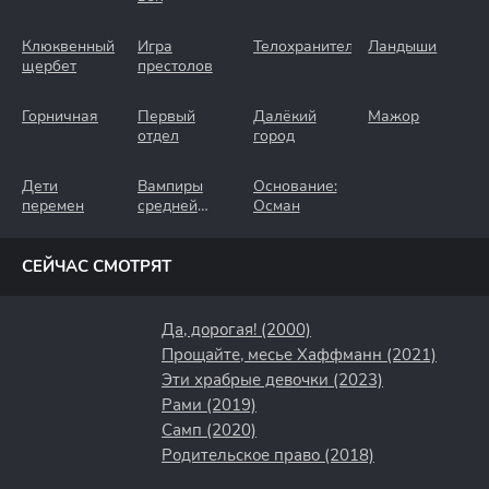
Клюквенный
Игра
Телохранители
Ландыши
щербет
престолов
Горничная
Первый
Далёкий
Мажор
отдел
город
Дети
Вампиры
Основание:
перемен
средней
Осман
полосы
СЕЙЧАС СМОТРЯТ
Да, дорогая! (2000)
Прощайте, месье Хаффманн (2021)
Эти храбрые девочки (2023)
Рами (2019)
Самп (2020)
Родительское право (2018)