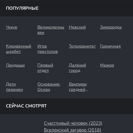
ПОПУЛЯРНЫЕ
Чукур
Великолепный
Невский
Зимородок
век
Клюквенный
Игра
Телохранители
Горничная
щербет
престолов
Ландыши
Первый
Далёкий
Мажор
отдел
город
Дети
Основание:
Вампиры
перемен
Осман
средней
полосы
СЕЙЧАС СМОТРЯТ
Счастливый человек (2023)
Вселенский заговор (2016)