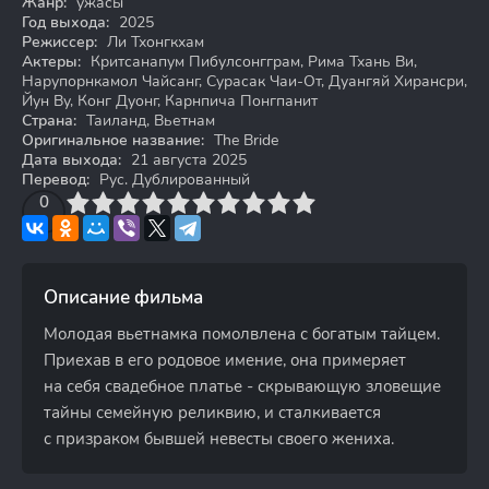
Жанр:
ужасы
Год выхода:
2025
Режиссер:
Ли Тхонгкхам
Актеры:
Критсанапум Пибулсонгграм, Рима Тхань Ви,
Нарупорнкамол Чайсанг, Сурасак Чаи-От, Дуангяй Хирансри,
Йун Ву, Конг Дуонг, Карнпича Понгпанит
Страна:
Таиланд, Вьетнам
Оригинальное название:
The Bride
Дата выхода:
21 августа 2025
Перевод:
Рус. Дублированный
3
4
0
5
6
7
8
9
10
Описание фильма
Молодая вьетнамка помолвлена с богатым тайцем.
Приехав в его родовое имение, она примеряет
на себя свадебное платье - скрывающую зловещие
тайны семейную реликвию, и сталкивается
с призраком бывшей невесты своего жениха.