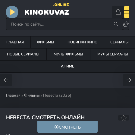
.ONLINE
KINOKUVAZ
ГЛАВНАЯ
ФИЛЬМЫ
НОВИНКИ КИНО
СЕРИАЛЫ
НОВЫЕ СЕРИАЛЫ
МУЛЬТФИЛЬМЫ
МУЛЬТСЕРИАЛЫ
АНИМЕ
Главная
»
Фильмы
» Невеста (2025)
5.5
НЕВЕСТА СМОТРЕТЬ ОНЛАЙН
СМОТРЕТЬ
18+