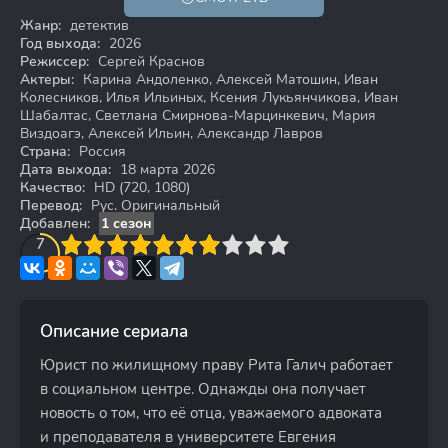
16+
HD
Жанр:
детектив
Год выхода:
2026
Режиссер:
Сергей Краснов
Актеры:
Карина Андоленко, Алексей Матошин, Иван
Колесников, Илья Ильиных, Ксения Лукьянчикова, Иван
Шабалтас, Светлана Смирнова-Марцинкевич, Мария
Виздоагэ, Алексей Ильин, Александр Лавров
Страна:
Россия
Дата выхода:
18 марта 2026
Качество:
HD (720, 1080)
Перевод:
Рус. Оригинальный
Добавлен:
1 сезон
3
4
7
5
6
7
8
9
10
Описание сериала
Юрист по жилищному праву Рита Галич работает
в социальном центре. Однажды она получает
новость о том, что её отца, уважаемого адвоката
и преподавателя в университете Евгения