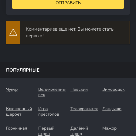
ОТПРАВИТЬ
Комментариев еще нет. Вы можете стать
первым!
ПОПУЛЯРНЫЕ
Чукур
Великолепный
Невский
Зимородок
век
Клюквенный
Игра
Телохранители
Ландыши
щербет
престолов
Горничная
Первый
Далёкий
Мажор
отдел
город